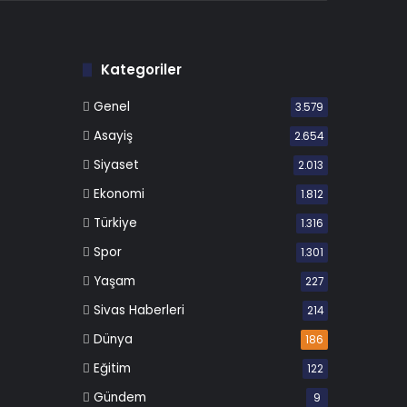
Kategoriler
Genel
3.579
Asayiş
2.654
Siyaset
2.013
Ekonomi
1.812
Türkiye
1.316
Spor
1.301
Yaşam
227
Sivas Haberleri
214
Dünya
186
Eğitim
122
Gündem
9