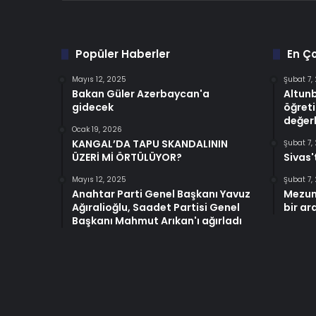
Popüler Haberler
En Ç
Mayıs 12, 2025
Şubat 7,
Bakan Güler Azerbaycan'a
Altun
gidecek
öğreti
değerl
Ocak 19, 2026
KANGAL’DA TAPU SKANDALININ
Şubat 7,
ÜZERİ Mİ ÖRTÜLÜYOR?
Sivas'
Mayıs 12, 2025
Şubat 7,
Anahtar Parti Genel Başkanı Yavuz
Mezun
Ağıralioğlu, Saadet Partisi Genel
bir ar
Başkanı Mahmut Arıkan'ı ağırladı