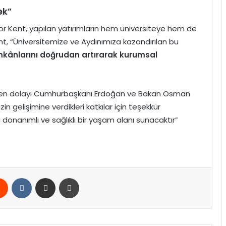
ek”
r Kent, yapılan yatırımların hem üniversiteye hem de
ent, “Üniversitemize ve Aydınımıza kazandırılan bu
mkânlarını doğrudan artırarak kurumsal
den dolayı Cumhurbaşkanı Erdoğan ve Bakan Osman
in gelişimine verdikleri katkılar için teşekkür
 donanımlı ve sağlıklı bir yaşam alanı sunacaktır”
rest
Reddit
VKontakte
E-Posta ile paylaş
Yazdır