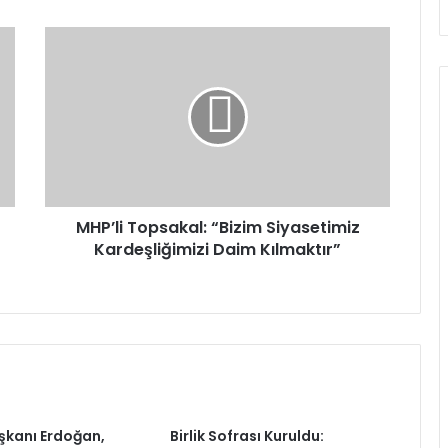
MHP’li
Topsakal:
“Bizim
Siyasetimiz
Kardeşliğimizi
Daim
Kılmaktır”
MHP’li Topsakal: “Bizim Siyasetimiz
Kardeşliğimizi Daim Kılmaktır”
kanı Erdoğan,
Birlik Sofrası Kuruldu: