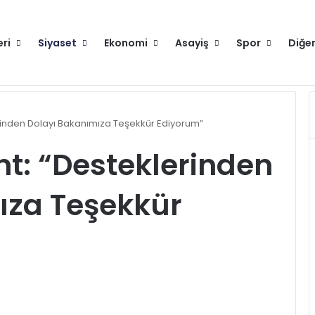
eri
Siyaset
Ekonomi
Asayiş
Spor
Diğe
 Partisi Genel Başkanı Mahmut Arıkan'ı ağırladı
rinden Dolayı Bakanımıza Teşekkür Ediyorum”
t: “Desteklerinden
ıza Teşekkür