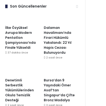
Son Güncellenenler
İlke Özyüksel
Dalaman
Avrupa Modern
Havalimanı’nda
Pentatlon
Firari Hükümlü
Şampiyonası’nda
Yakalandı: 22 Yıl
Finale Yükseldi
Hapis Cezası
Bulunuyordu
37 dakika önce
2 saat önce
Denetimli
Bursa’dan 9
Serbestlik
Yaşındaki Ömer
Yükümlülerinden
Asaf’tan
Okula Temizlik
Singapur’da Çifte
Desteği
Bronz Madalya
2 saat önce
3 saat önce