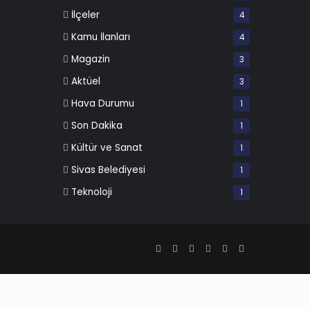
İlçeler
4
Kamu İlanları
4
Magazin
3
Aktüel
3
Hava Durumu
1
Son Dakika
1
Kültür ve Sanat
1
Sivas Belediyesi
1
Teknoloji
1
Facebook
X
Pinterest
LinkedIn
YouTube
Instagram