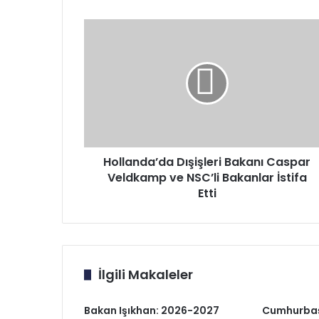
Hollanda’da
Dışişleri
Bakanı
Caspar
Veldkamp
ve
NSC’li
Bakanlar
İstifa
Etti
Hollanda’da Dışişleri Bakanı Caspar
Veldkamp ve NSC’li Bakanlar İstifa
Etti
İlgili Makaleler
Bakan Işıkhan: 2026-2027
Cumhurbaş