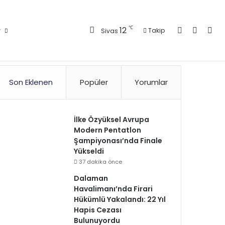
Kayıt Ol
Kenar 
Ara
℃
12
r
Takip
Sivas
Son Eklenen
Popüler
Yorumlar
İlke Özyüksel Avrupa
Modern Pentatlon
Şampiyonası’nda Finale
Yükseldi
37 dakika önce
Dalaman
Havalimanı’nda Firari
Hükümlü Yakalandı: 22 Yıl
Hapis Cezası
Bulunuyordu