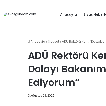
Anasayfa
Sivas Haberl
Anahtar Parti Genel Başkanı Yavuz Ağıralioğlu, Saadet
Gündem
Anasayfa
/
Siyaset
/
ADÜ Rektörü Kent: “Destekle
ADÜ Rektörü Ken
Dolayı Bakanım
Ediyorum”
Ağustos 23, 2025