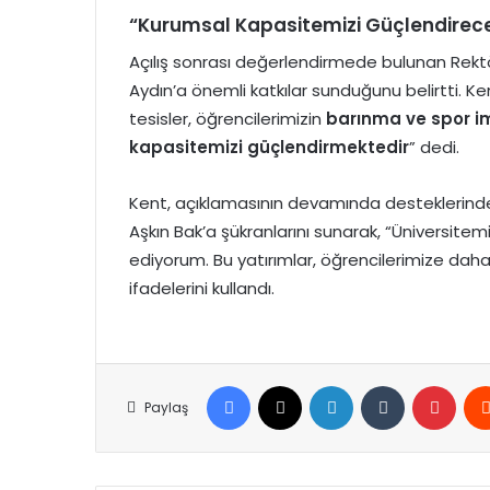
“Kurumsal Kapasitemizi Güçlendirec
Açılış sonrası değerlendirmede bulunan Rektö
Aydın’a önemli katkılar sunduğunu belirtti. K
tesisler, öğrencilerimizin
barınma ve spor i
kapasitemizi güçlendirmektedir
” dedi.
Kent, açıklamasının devamında desteklerin
Aşkın Bak’a şükranlarını sunarak, “Üniversitemiz
ediyorum. Bu yatırımlar, öğrencilerimize daha
ifadelerini kullandı.
Facebook
X
LinkedIn
Tumblr
Pinte
Paylaş