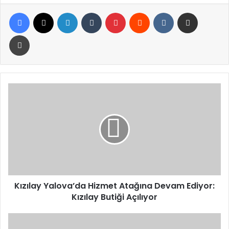
Facebook
X
LinkedIn
Tumblr
Pinterest
Reddit
VKontakte
E-Posta ile paylaş
Yazdır
Kızılay
Yalova’da
Hizmet
Atağına
Devam
Ediyor:
Kızılay
Butiği
Açılıyor
Kızılay Yalova’da Hizmet Atağına Devam Ediyor:
Kızılay Butiği Açılıyor
Rus
Heyeti