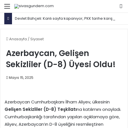
Menü
Ar
Devlet Bahçeli: Kanlı sayfa kapanıyor, PKK tarihe karışıyor
Anasayfa
/
Siyaset
Azerbaycan, Gelişen
Sekizliler (D-8) Üyesi Oldu!
Mayıs 15, 2025
Azerbaycan Cumhurbaşkanı İlham Aliyev, ülkesinin
Gelişen Sekizliler (D-8) Teşkilatı
na katılımını onayladı.
Cumhurbaşkanlığı tarafından yapılan açıklamaya göre,
Aliyev, Azerbaycan’ın D-8 üyeliğini resmileştiren