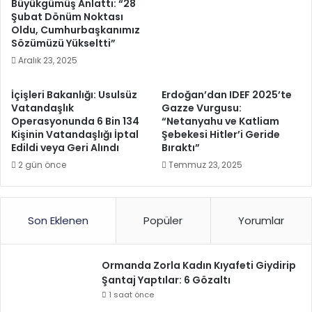
Büyükgümüş Anlattı: “28
Şubat Dönüm Noktası
Oldu, Cumhurbaşkanımız
Sözümüzü Yükseltti”
Aralık 23, 2025
İçişleri Bakanlığı: Usulsüz
Erdoğan’dan IDEF 2025’te
Vatandaşlık
Gazze Vurgusu:
Operasyonunda 6 Bin 134
“Netanyahu ve Katliam
Kişinin Vatandaşlığı İptal
Şebekesi Hitler’i Geride
Edildi veya Geri Alındı
Bıraktı”
2 gün önce
Temmuz 23, 2025
Son Eklenen
Popüler
Yorumlar
Ormanda Zorla Kadın Kıyafeti Giydirip
Şantaj Yaptılar: 6 Gözaltı
1 saat önce