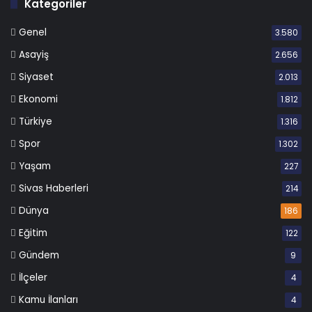
Kategoriler
Genel
3.580
Asayiş
2.656
Siyaset
2.013
Ekonomi
1.812
Türkiye
1.316
Spor
1.302
Yaşam
227
Sivas Haberleri
214
Dünya
186
Eğitim
122
Gündem
9
İlçeler
4
Kamu İlanları
4