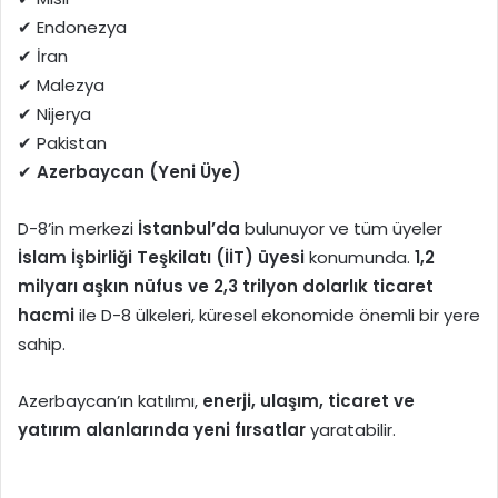
✔ Endonezya
✔ İran
✔ Malezya
✔ Nijerya
✔ Pakistan
✔
Azerbaycan (Yeni Üye)
D-8’in merkezi
İstanbul’da
bulunuyor ve tüm üyeler
İslam İşbirliği Teşkilatı (İİT) üyesi
konumunda.
1,2
milyarı aşkın nüfus ve 2,3 trilyon dolarlık ticaret
hacmi
ile D-8 ülkeleri, küresel ekonomide önemli bir yere
sahip.
Azerbaycan’ın katılımı,
enerji, ulaşım, ticaret ve
yatırım alanlarında yeni fırsatlar
yaratabilir.