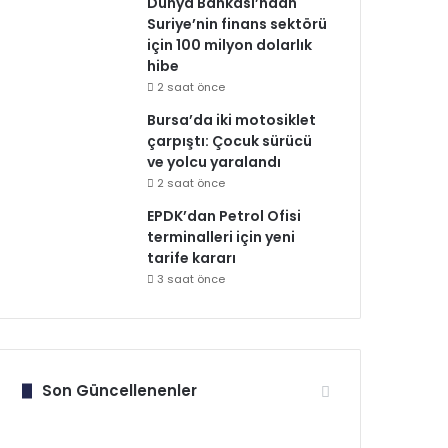
Dünya Bankası’ndan
Suriye’nin finans sektörü
için 100 milyon dolarlık
hibe
2 saat önce
Bursa’da iki motosiklet
çarpıştı: Çocuk sürücü
ve yolcu yaralandı
2 saat önce
EPDK’dan Petrol Ofisi
terminalleri için yeni
tarife kararı
3 saat önce
Son Güncellenenler