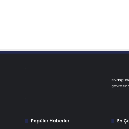
sivasgund
çevresind
Popüler Haberler
En Ç