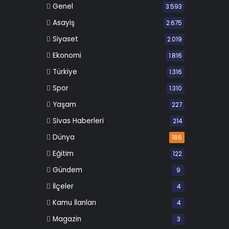
Genel
3.593
Asayiş
2.675
Siyaset
2.019
Ekonomi
1.816
Türkiye
1.316
Spor
1.310
Yaşam
227
Sivas Haberleri
214
Dünya
186
Eğitim
122
Gündem
9
İlçeler
4
Kamu İlanları
4
Magazin
3