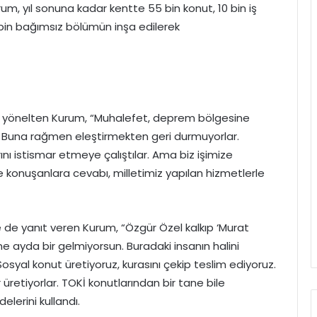
m, yıl sonuna kadar kentte 55 bin konut, 10 bin iş
 bin bağımsız bölümün inşa edilerek
r yönelten Kurum, “Muhalefet, deprem bölgesine
ı. Buna rağmen eleştirmekten geri durmuyorlar.
ı istismar etmeye çalıştılar. Ama biz işimize
le konuşanlara cevabı, milletimiz yapılan hizmetlerle
e de yanıt veren Kurum, “Özgür Özel kalkıp ‘Murat
e ayda bir gelmiyorsun. Buradaki insanın halini
Sosyal konut üretiyoruz, kurasını çekip teslim ediyoruz.
 üretiyorlar. TOKİ konutlarından bir tane bile
lerini kullandı.