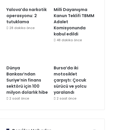
Yalova’da narkotik
Milli Dayanışma
operasyonu: 2
Kanun Teklifi TBMM
tutuklama
Adalet
Komisyonunda
28 dakika önce
kabul edildi
48 dakika önce
Dünya
Bursa’da iki
Bankası’ndan
motosiklet
Suriye’nin finans
çarpıştı: Çocuk
sektörü için 100
sürücü ve yolcu
milyon dolarlık hibe
yaralandı
2 saat önce
2 saat önce