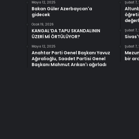
Mayıs 12, 2025
Şubat 7,
Bakan Güler Azerbaycan'a
Altun
gidecek
öğreti
değerl
Ocak 19, 2026
KANGAL’DA TAPU SKANDALININ
Şubat 7,
ÜZERİ Mİ ÖRTÜLÜYOR?
Sivas'
Mayıs 12, 2025
Şubat 7,
Anahtar Parti Genel Başkanı Yavuz
Mezun
Ağıralioğlu, Saadet Partisi Genel
bir ar
Başkanı Mahmut Arıkan'ı ağırladı