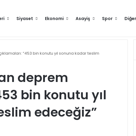
eri
Siyaset
Ekonomi
Asayiş
Spor
Diğe
 Partisi Genel Başkanı Mahmut Arıkan'ı ağırladı
lamaları: “453 bin konutu yıl sonuna kadar teslim
an deprem
453 bin konutu yıl
eslim edeceğiz”