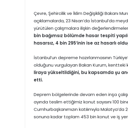
Çevre, Şehircilik ve İklim Değişikliği Bakanı M
açıklamalarda, 23 Nisan’da İstanbul’da m
yürütülen çalışmalara ilişkin değerlendirmel
bin bağımsız bölümde hasar tespiti yapıld
hasarsız, 4 bin 295’inin ise az hasarlı old
İstanbul’un depreme hazırlanmasının Türkiye
olduğunu vurgulayan Bakan Kurum, kentteki 
liraya yükseltildiğini, bu kapsamda şu 
etti.
Deprem bölgelerinde devam eden inşa çalışma
ayında teslim ettiğimiz konut sayısını 100 bin
Cumhurbaşkanımızın katılımıyla Malatya’da 20
sonuna kadar toplam 453 bin konut ve iş yerin