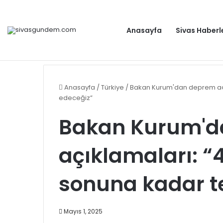
Anasayfa
Sivas Haberl
Anahtar Parti Genel Başkanı Yavuz Ağıralioğlu, Saadet
Gündem
Anasayfa
/
Türkiye
/
Bakan Kurum'dan deprem açık
edeceğiz”
Bakan Kurum'd
açıklamaları: “
sonuna kadar t
Mayıs 1, 2025