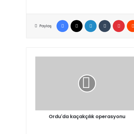
Facebook
X
LinkedIn
Tumblr
Pinte
Paylaş
Ordu'da
kaçakçılık
operasyonu
Ordu'da kaçakçılık operasyonu