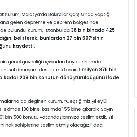
urat Kurum, Malatya’da Bakırcılar Çarşısı’nda yaptığı
eydana gelen depreme ve deprem bölgesinde
erde bulundu. Kurum, İstanbul’da
36 bin binada
425
ığını belirterek, bunlardan 27 bin 697’sinin
uğunu kaydetti.
’nin genel güvenliği açısından hayati önemde
kentsel dönüşüm destek miktarının 1
milyon 875 bin
ana kadar 208 bin konutun dönüştürüldüğünü ifade
larına da değinen Kurum, “Geçtiğimiz yıl eylül
e, ekimde 130 bine, kasımda 155 bine çıkardık. Sayın
1 bin 580 konutu vatandaşlarımıza teslim ettik. Yıl
i hak sahiplerine teslim etmiş olacağız.” dedi.