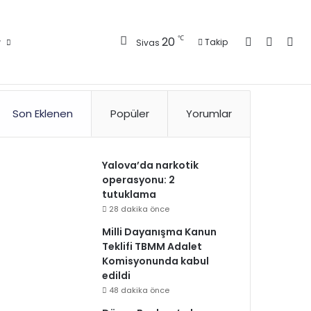
Kayıt Ol
Kenar 
Ara
℃
20
r
Takip
Sivas
Son Eklenen
Popüler
Yorumlar
Yalova’da narkotik
operasyonu: 2
tutuklama
28 dakika önce
Milli Dayanışma Kanun
Teklifi TBMM Adalet
Komisyonunda kabul
edildi
48 dakika önce