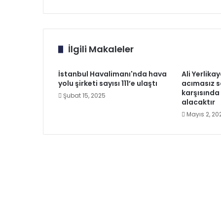
İlgili Makaleler
İstanbul Havalimanı'nda hava
Ali Yerlika
yolu şirketi sayısı 111’e ulaştı
acımasız sa
karşısında 
Şubat 15, 2025
alacaktır
Mayıs 2, 20