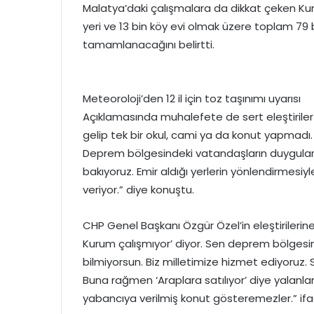
Malatya’daki çalışmalara da dikkat çeken Kuru
yeri ve 13 bin köy evi olmak üzere toplam 79
tamamlanacağını belirtti.
Meteoroloji’den 12 il için toz taşınımı uyarısı
Açıklamasında muhalefete de sert eleştirile
gelip tek bir okul, cami ya da konut yapmad
Deprem bölgesindeki vatandaşların duyguların
bakıyoruz. Emir aldığı yerlerin yönlendirmesiy
veriyor.” diye konuştu.
CHP Genel Başkanı Özgür Özel’in eleştirilerin
Kurum çalışmıyor’ diyor. Sen deprem bölgesin
bilmiyorsun. Biz milletimize hizmet ediyoruz. 
Buna rağmen ‘Araplara satılıyor’ diye yalanlar
yabancıya verilmiş konut gösteremezler.” ifade