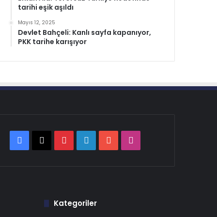
tarihi eşik aşıldı
Mayıs 12, 2025
Devlet Bahçeli: Kanlı sayfa kapanıyor,
PKK tarihe karışıyor
Facebook
X
Pinterest
LinkedIn
YouTube
Instagram
Kategoriler