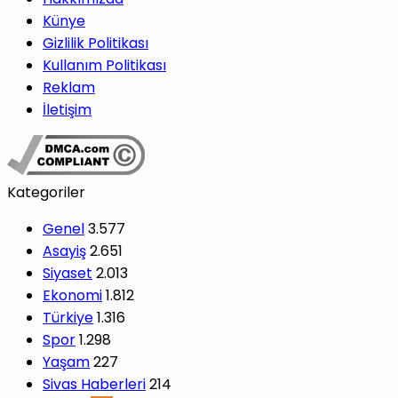
Künye
Gizlilik Politikası
Kullanım Politikası
Reklam
İletişim
Kategoriler
Genel
3.577
Asayiş
2.651
Siyaset
2.013
Ekonomi
1.812
Türkiye
1.316
Spor
1.298
Yaşam
227
Sivas Haberleri
214