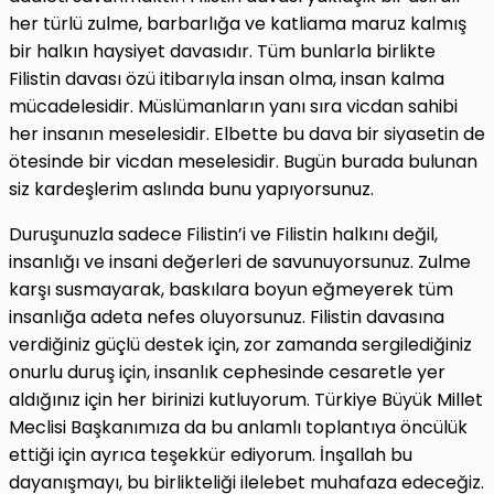
her türlü zulme, barbarlığa ve katliama maruz kalmış
bir halkın haysiyet davasıdır. Tüm bunlarla birlikte
Filistin davası özü itibarıyla insan olma, insan kalma
mücadelesidir. Müslümanların yanı sıra vicdan sahibi
her insanın meselesidir. Elbette bu dava bir siyasetin de
ötesinde bir vicdan meselesidir. Bugün burada bulunan
siz kardeşlerim aslında bunu yapıyorsunuz.
Duruşunuzla sadece Filistin’i ve Filistin halkını değil,
insanlığı ve insani değerleri de savunuyorsunuz. Zulme
karşı susmayarak, baskılara boyun eğmeyerek tüm
insanlığa adeta nefes oluyorsunuz. Filistin davasına
verdiğiniz güçlü destek için, zor zamanda sergilediğiniz
onurlu duruş için, insanlık cephesinde cesaretle yer
aldığınız için her birinizi kutluyorum. Türkiye Büyük Millet
Meclisi Başkanımıza da bu anlamlı toplantıya öncülük
ettiği için ayrıca teşekkür ediyorum. İnşallah bu
dayanışmayı, bu birlikteliği ilelebet muhafaza edeceğiz.