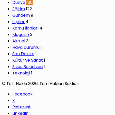
Dünya
186
Eğitim
122
Gündem
9
İlçeler
4
Kamu İlanları
4
Magazin
3
Aktüel
3
Hava Durumu
1
Son Dakika
1
Kültür ve Sanat
1
Sivas Belediyesi
1
Teknoloji
1
© Telif Hakkı 2026, Tüm Hakları Saklıdır
Facebook
X
Pinterest
LinkedIn