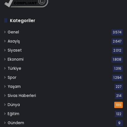
Kategoriler
Genel
3.574
Asayiş
2.647
Siyaset
2.012
Ekonomi
1.808
Türkiye
1.316
Spor
1.294
Yaşam
227
Sivas Haberleri
214
Dünya
186
Eğitim
122
Gündem
9