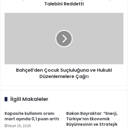
Talebini Reddetti
Bahçeli’den
Çocuk
Suçluluğuna
ve
Hukuki
Düzenlemelere
Çağrı
Bahçeli’den Çocuk Suçluluğuna ve Hukuki
Düzenlemelere Çağrı
İlgili Makaleler
Kapasite kullanım oranı
Bakan Bayraktar: “Enerji,
mart ayında 0,1 puan arttı
Türkiye’nin Ekonomik
Büyümesinin ve Stratejik
Mart 25, 2025