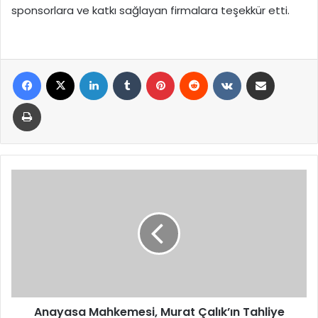
sponsorlara ve katkı sağlayan firmalara teşekkür etti.
Facebook
X
LinkedIn
Tumblr
Pinterest
Reddit
VKontakte
E-Posta ile paylaş
Yazdır
Anayasa
Mahkemesi,
Murat
Çalık’ın
Tahliye
Talebini
Reddetti
Anayasa Mahkemesi, Murat Çalık’ın Tahliye