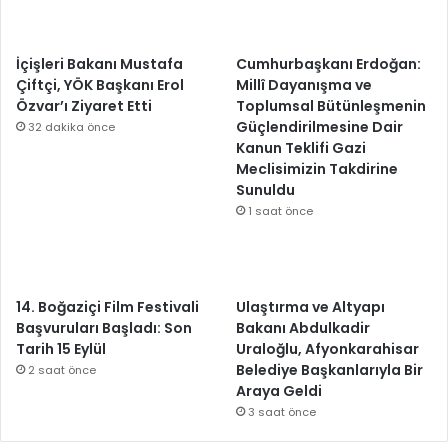
İçişleri Bakanı Mustafa
Cumhurbaşkanı Erdoğan:
Çiftçi, YÖK Başkanı Erol
Millî Dayanışma ve
Özvar’ı Ziyaret Etti
Toplumsal Bütünleşmenin
Güçlendirilmesine Dair
32 dakika önce
Kanun Teklifi Gazi
Meclisimizin Takdirine
Sunuldu
1 saat önce
14. Boğaziçi Film Festivali
Ulaştırma ve Altyapı
Başvuruları Başladı: Son
Bakanı Abdulkadir
Tarih 15 Eylül
Uraloğlu, Afyonkarahisar
Belediye Başkanlarıyla Bir
2 saat önce
Araya Geldi
3 saat önce