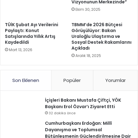
Vizyonunun Merkezinde”
Ekim 30, 2025
TÜİK Şubat Ayı Verilerini
TBMM’de 2026 Bütçesi
Paylaştı: Konut
Görüşülüyor: Bakan
Satışlarında Yıllık Artış
Uraloğlu Ulaştırma ve
Kaydedildi
Sosyal Destek Rakamlarını
Açıkladı
Mart 13, 2026
Aralık 18, 2025
Son Eklenen
Popüler
Yorumlar
İçişleri Bakanı Mustafa Çiftçi, YÖK
Başkanı Erol Özvar’ı Ziyaret Etti
32 dakika önce
Cumhurbaşkanı Erdoğan: Millî
Dayanışma ve Toplumsal
Bütünleşmenin Güçlendirilmesine Dair