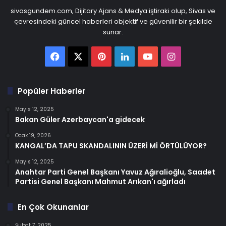
sivasgundem.com, Dijitary Ajans & Medya iştiraki olup, Sivas ve
çevresindeki güncel haberleri objektif ve güvenilir bir şekilde
sunar.
Facebook
X
Pinterest
LinkedIn
YouTube
Instagram
Popüler Haberler
Mayıs 12, 2025
Bakan Güler Azerbaycan'a gidecek
Ocak 19, 2026
KANGAL’DA TAPU SKANDALININ ÜZERİ Mİ ÖRTÜLÜYOR?
Mayıs 12, 2025
Anahtar Parti Genel Başkanı Yavuz Ağıralioğlu, Saadet
Partisi Genel Başkanı Mahmut Arıkan'ı ağırladı
En Çok Okunanlar
Şubat 7, 2025