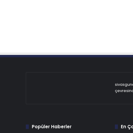
sivasgund
çevresind
Popüler Haberler
En Ç