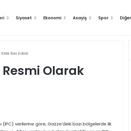
eri
Siyaset
Ekonomi
Asayiş
Spor
Diğe
 Partisi Genel Başkanı Mahmut Arıkan'ı ağırladı
tlık İlan Edildi
z Resmi Olarak
(IPC) verilerine göre, Gazze’deki bazı bölgelerde ilk