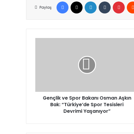
Facebook
X
LinkedIn
Tumblr
Pinte
Paylaş
Gençlik
ve
Spor
Bakanı
Osman
Aşkın
Bak:
“Türkiye’de
Spor
Tesisleri
Gençlik ve Spor Bakanı Osman Aşkın
Devrimi
Bak: “Türkiye’de Spor Tesisleri
Yaşanıyor”
Devrimi Yaşanıyor”