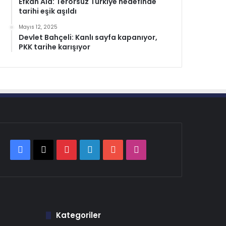
Efkan Ala: Terörsüz Türkiye hedefinde
tarihi eşik aşıldı
Mayıs 12, 2025
Devlet Bahçeli: Kanlı sayfa kapanıyor,
PKK tarihe karışıyor
Facebook
X
Pinterest
LinkedIn
YouTube
Instagram
Kategoriler