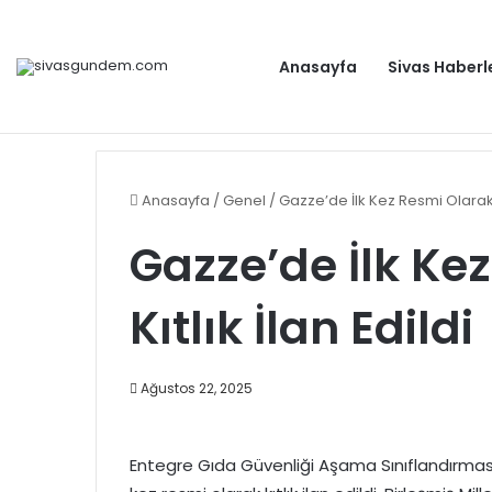
Anasayfa
Sivas Haberl
Anahtar Parti Genel Başkanı Yavuz Ağıralioğlu, Saadet
Gündem
Anasayfa
/
Genel
/
Gazze’de İlk Kez Resmi Olarak Kı
Gazze’de İlk Ke
Kıtlık İlan Edildi
Ağustos 22, 2025
Entegre Gıda Güvenliği Aşama Sınıflandırması 