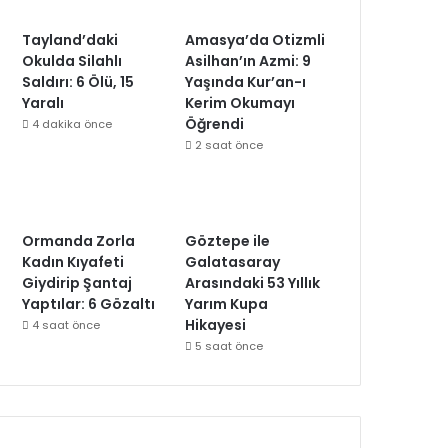
Tayland’daki
Amasya’da Otizmli
Okulda Silahlı
Asilhan’ın Azmi: 9
Saldırı: 6 Ölü, 15
Yaşında Kur’an-ı
Yaralı
Kerim Okumayı
Öğrendi
4 dakika önce
2 saat önce
Ormanda Zorla
Göztepe ile
Kadın Kıyafeti
Galatasaray
Giydirip Şantaj
Arasındaki 53 Yıllık
Yaptılar: 6 Gözaltı
Yarım Kupa
Hikayesi
4 saat önce
5 saat önce