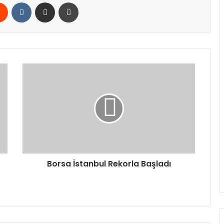
rest
Reddit
VKontakte
E-Posta ile paylaş
Yazdır
Borsa
İstanbul
Rekorla
Başladı
Borsa İstanbul Rekorla Başladı