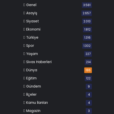
Genel
3.581
Asayiş
2.657
Siyaset
2.013
Ekonomi
1.812
Türkiye
1.316
Spor
1.302
Yaşam
227
Sivas Haberleri
214
Dünya
186
Eğitim
122
Gündem
9
İlçeler
4
Kamu İlanları
4
Magazin
3