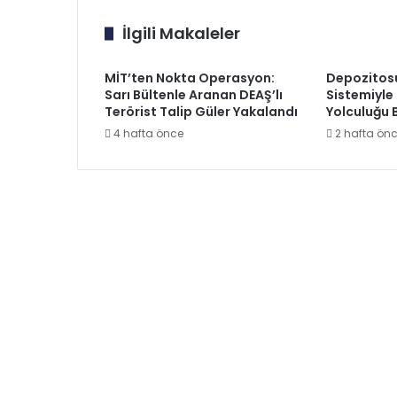
İlgili Makaleler
MİT’ten Nokta Operasyon:
Depozitos
Sarı Bültenle Aranan DEAŞ’lı
Sistemiyle
Terörist Talip Güler Yakalandı
Yolculuğu 
4 hafta önce
2 hafta ön