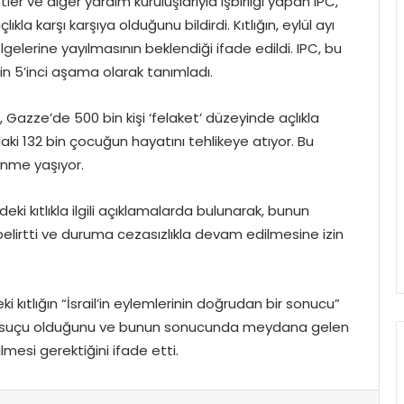
letler ve diğer yardım kuruluşlarıyla işbirliği yapan IPC,
a karşı karşıya olduğunu bildirdi. Kıtlığın, eylül ayı
lerine yayılmasının beklendiği ifade edildi. IPC, bu
in 5’inci aşama olarak tanımladı.
 Gazze’de 500 bin kişi ‘felaket’ düzeyinde açlıkla
ndaki 132 bin çocuğun hayatını tehlikeye atıyor. Bu
enme yaşıyor.
i kıtlıkla ilgili açıklamalarda bulunarak, bunun
 belirtti ve duruma cezasızlıkla devam edilmesine izin
i kıtlığın “İsrail’in eylemlerinin doğrudan bir sonucu”
avaş suçu olduğunu ve bunun sonucunda meydana gelen
lmesi gerektiğini ifade etti.