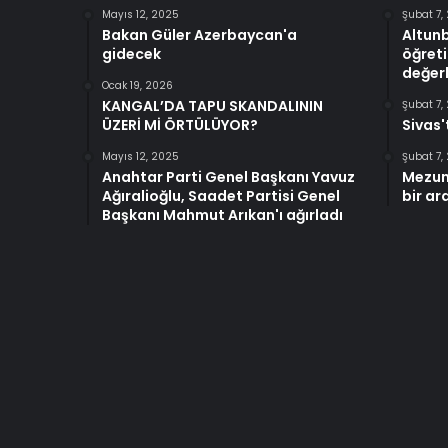
Mayıs 12, 2025
Şubat 7,
Bakan Güler Azerbaycan'a
Altun
gidecek
öğreti
değerl
Ocak 19, 2026
KANGAL’DA TAPU SKANDALININ
Şubat 7,
ÜZERİ Mİ ÖRTÜLÜYOR?
Sivas'
Mayıs 12, 2025
Şubat 7,
Anahtar Parti Genel Başkanı Yavuz
Mezun
Ağıralioğlu, Saadet Partisi Genel
bir ar
Başkanı Mahmut Arıkan'ı ağırladı