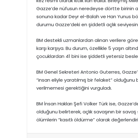
kez resmi olarak kıtlık ilan edildi. Birleşmiş Mil
Gazze’de nüfusun neredeyse dörtte birinin açlıkl
sonuna kadar Deyr el-Balah ve Han Yunus bölge
durumu Gazze’deki en şiddetli açlık seviyesin
BM destekli uzmanlardan alınan verilere göre,
karşı karşıya. Bu durum, özellikle 5 yaşın altı
çocuklardan 41 bini ise şiddetli yetersiz besl
BM Genel Sekreteri Antonio Guterres, Gazze’dek
“insan eliyle yaratılmış bir felaket” olduğunu
verilmemesi gerektiğini vurguladı.
BM İnsan Hakları Şefi Volker Türk ise, Gazze’dek
olduğunu belirterek, açlık savaşının bir s
ölümlerin “kasıtlı öldürme” olarak değerlendiri