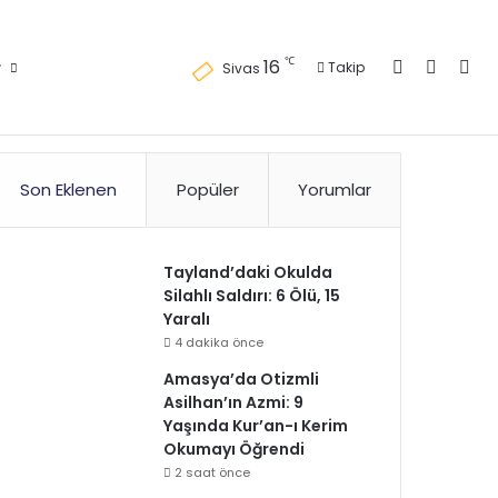
Kayıt Ol
Kenar 
Ara
℃
16
r
Takip
Sivas
Son Eklenen
Popüler
Yorumlar
Tayland’daki Okulda
Silahlı Saldırı: 6 Ölü, 15
Yaralı
4 dakika önce
Amasya’da Otizmli
Asilhan’ın Azmi: 9
Yaşında Kur’an-ı Kerim
Okumayı Öğrendi
2 saat önce