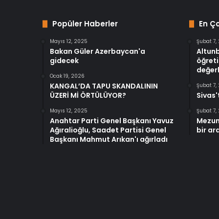
Popüler Haberler
En Ç
Mayıs 12, 2025
Şubat 7,
Bakan Güler Azerbaycan'a
Altun
gidecek
öğreti
değerl
Ocak 19, 2026
KANGAL’DA TAPU SKANDALININ
Şubat 7,
ÜZERİ Mİ ÖRTÜLÜYOR?
Sivas'
Mayıs 12, 2025
Şubat 7,
Anahtar Parti Genel Başkanı Yavuz
Mezun
Ağıralioğlu, Saadet Partisi Genel
bir ar
Başkanı Mahmut Arıkan'ı ağırladı