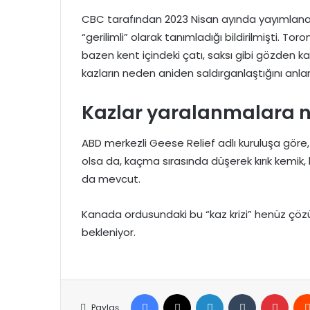
CBC tarafından 2023 Nisan ayında yayımlana
“gerilimli” olarak tanımladığı bildirilmişti. 
bazen kent içindeki çatı, saksı gibi gözden ka
kazların neden aniden saldırganlaştığını anlam
Kazlar yaralanmalara n
ABD merkezli Geese Relief adlı kuruluşa göre, 
olsa da, kaçma sırasında düşerek kırık kemik,
da mevcut.
Kanada ordusundaki bu “kaz krizi” henüz çözül
bekleniyor.
Facebook
X
LinkedIn
Tumblr
Pinte
Paylaş