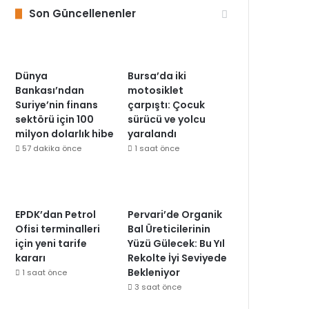
Son Güncellenenler
Dünya
Bursa’da iki
Bankası’ndan
motosiklet
Suriye’nin finans
çarpıştı: Çocuk
sektörü için 100
sürücü ve yolcu
milyon dolarlık hibe
yaralandı
57 dakika önce
1 saat önce
EPDK’dan Petrol
Pervari’de Organik
Ofisi terminalleri
Bal Üreticilerinin
için yeni tarife
Yüzü Gülecek: Bu Yıl
kararı
Rekolte İyi Seviyede
Bekleniyor
1 saat önce
3 saat önce