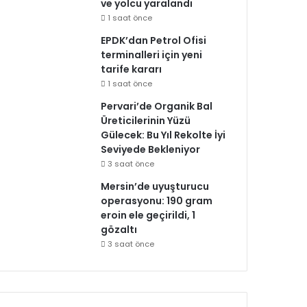
ve yolcu yaralandı
1 saat önce
EPDK’dan Petrol Ofisi
terminalleri için yeni
tarife kararı
1 saat önce
Pervari’de Organik Bal
Üreticilerinin Yüzü
Gülecek: Bu Yıl Rekolte İyi
Seviyede Bekleniyor
3 saat önce
Mersin’de uyuşturucu
operasyonu: 190 gram
eroin ele geçirildi, 1
gözaltı
3 saat önce