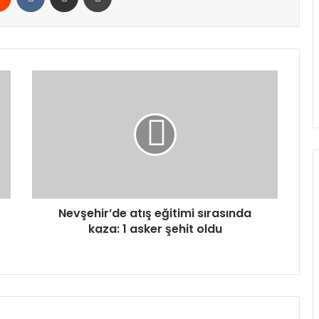
Nevşehir’de
atış
eğitimi
sırasında
kaza:
1
asker
şehit
oldu
Nevşehir’de atış eğitimi sırasında
kaza: 1 asker şehit oldu