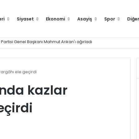
eri
Siyaset
Ekonomi
Asayiş
Spor
Diğe
yor
argâhı ele geçirdi
nda kazlar
eçirdi