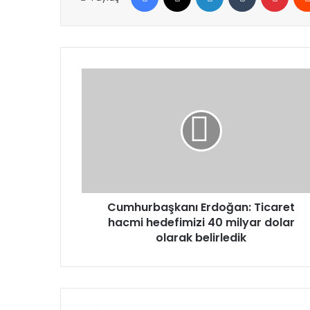
Cumhurbaşkanı
Erdoğan:
Ticaret
hacmi
hedefimizi
40
milyar
dolar
olarak
belirledik
Cumhurbaşkanı Erdoğan: Ticaret
hacmi hedefimizi 40 milyar dolar
olarak belirledik