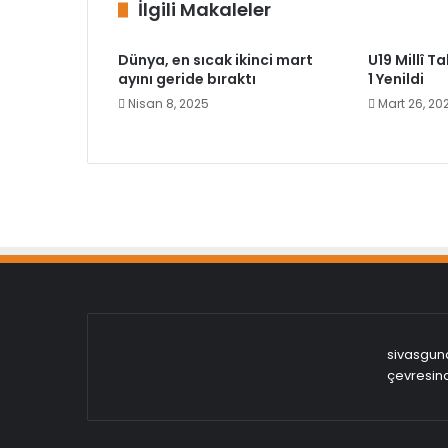
İlgili Makaleler
Dünya, en sıcak ikinci mart
U19 Millî T
ayını geride bıraktı
1 Yenildi
Nisan 8, 2025
Mart 26, 20
sivasgund
çevresind