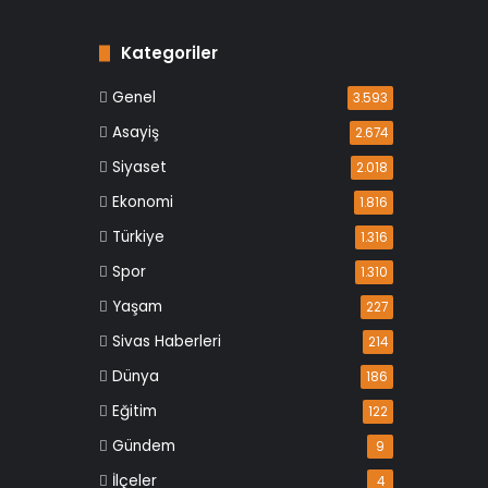
Kategoriler
Genel
3.593
Asayiş
2.674
Siyaset
2.018
Ekonomi
1.816
Türkiye
1.316
Spor
1.310
Yaşam
227
Sivas Haberleri
214
Dünya
186
Eğitim
122
Gündem
9
İlçeler
4