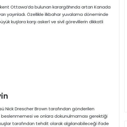
şkent Ottawa’da bulunan karargâhında artan Kanada
uyarı yayınladı. Özellikle ilkbahar yuvalama döneminde
k kuşlara karşı askerî ve sivil görevlilerin dikkatli
in
ü Nick Drescher Brown tarafından gönderilen
ikle beslenmemesi ve onlara dokunulmaması gerektiği
kuşlar tarafından tehdit olarak algılanabileceği ifade