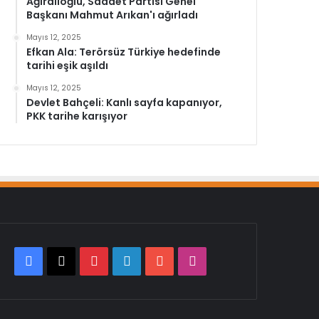
Ağıralioğlu, Saadet Partisi Genel
Başkanı Mahmut Arıkan'ı ağırladı
Mayıs 12, 2025
Efkan Ala: Terörsüz Türkiye hedefinde
tarihi eşik aşıldı
Mayıs 12, 2025
Devlet Bahçeli: Kanlı sayfa kapanıyor,
PKK tarihe karışıyor
Facebook
X
Pinterest
LinkedIn
YouTube
Instagram