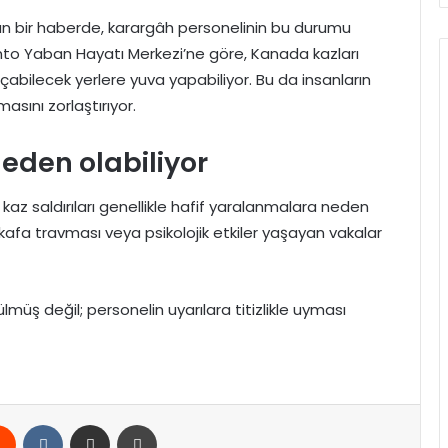
n bir haberde, karargâh personelinin bu durumu
Toronto Yaban Hayatı Merkezi’ne göre, Kanada kazları
çabilecek yerlere yuva yapabiliyor. Bu da insanların
asını zorlaştırıyor.
eden olabiliyor
kaz saldırıları genellikle hafif yaralanmalara neden
 kafa travması veya psikolojik etkiler yaşayan vakalar
müş değil; personelin uyarılara titizlikle uyması
rest
Reddit
VKontakte
E-Posta ile paylaş
Yazdır