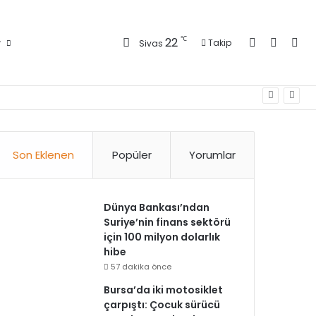
Kayıt Ol
Kenar 
Ara
℃
22
r
Takip
Sivas
Son Eklenen
Popüler
Yorumlar
Dünya Bankası’ndan
Suriye’nin finans sektörü
için 100 milyon dolarlık
hibe
57 dakika önce
Bursa’da iki motosiklet
çarpıştı: Çocuk sürücü