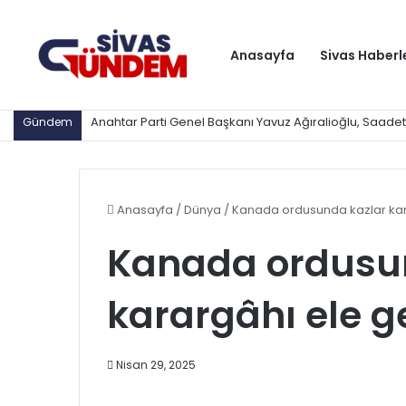
Anasayfa
Sivas Haberl
Devlet Bahçeli: Kanlı sayfa kapanıyor, PKK tarihe karışı
Gündem
Anasayfa
/
Dünya
/
Kanada ordusunda kazlar kar
Kanada ordusu
karargâhı ele g
Nisan 29, 2025