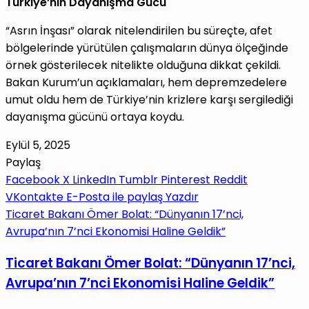
Türkiye’nin Dayanışma Gücü
“Asrın İnşası” olarak nitelendirilen bu süreçte, afet
bölgelerinde yürütülen çalışmaların dünya ölçeğinde
örnek gösterilecek nitelikte olduğuna dikkat çekildi.
Bakan Kurum’un açıklamaları, hem depremzedelere
umut oldu hem de Türkiye’nin krizlere karşı sergilediği
dayanışma gücünü ortaya koydu.
Eylül 5, 2025
Paylaş
Facebook
X
LinkedIn
Tumblr
Pinterest
Reddit
VKontakte
E-Posta ile paylaş
Yazdır
Ticaret Bakanı Ömer Bolat: “Dünyanın 17’nci,
Avrupa’nın 7’nci Ekonomisi Haline Geldik”
Ticaret Bakanı Ömer Bolat: “Dünyanın 17’nci,
Avrupa’nın 7’nci Ekonomisi Haline Geldik”