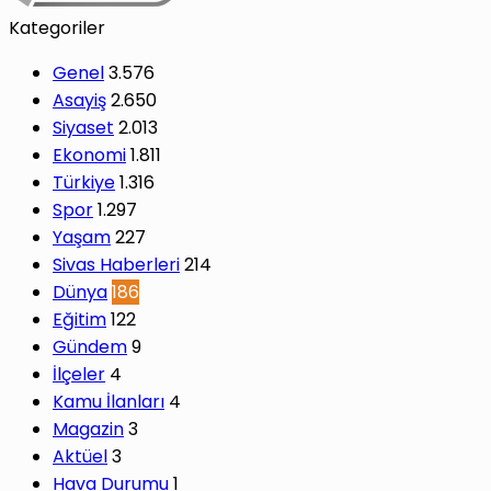
Kategoriler
Genel
3.576
Asayiş
2.650
Siyaset
2.013
Ekonomi
1.811
Türkiye
1.316
Spor
1.297
Yaşam
227
Sivas Haberleri
214
Dünya
186
Eğitim
122
Gündem
9
İlçeler
4
Kamu İlanları
4
Magazin
3
Aktüel
3
Hava Durumu
1