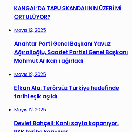
KANGAL’DA TAPU SKANDALININ ÜZERİ Mİ
ÖRTÜLÜYOR?
Mayıs 12, 2025
Anahtar Parti Genel Başkanı Yavuz
Ağıralioğlu, Saadet Partisi Genel Başkanı
Mahmut Arıkan'ı ağırladı
Mayıs 12, 2025
Efkan Ala: Terörsüz Türkiye hedefinde
tarihi eşik aşıldı
Mayıs 12, 2025
Devlet Bahçeli: Kanlı sayfa kapanıyor,
PKK tarihe karışıyor