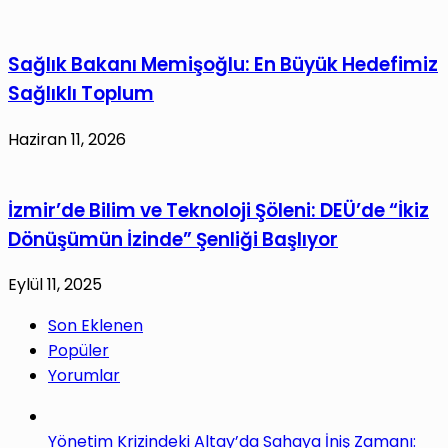
Sağlık Bakanı Memişoğlu: En Büyük Hedefimiz
Sağlıklı Toplum
Haziran 11, 2026
İzmir’de Bilim ve Teknoloji Şöleni: DEÜ’de “İkiz
Dönüşümün İzinde” Şenliği Başlıyor
Eylül 11, 2025
Son Eklenen
Popüler
Yorumlar
Yönetim Krizindeki Altay’da Sahaya İniş Zamanı: