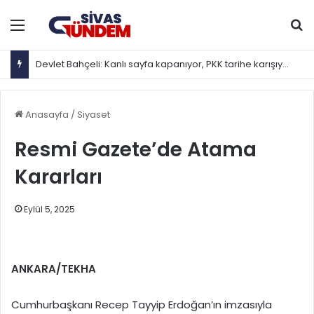
Menü
Ar
Devlet Bahçeli: Kanlı sayfa kapanıyor, PKK tarihe karışıyor
Anasayfa
/
Siyaset
Resmi Gazete’de Atama
Kararları
Eylül 5, 2025
ANKARA/TEKHA
Cumhurbaşkanı Recep Tayyip Erdoğan’ın imzasıyla