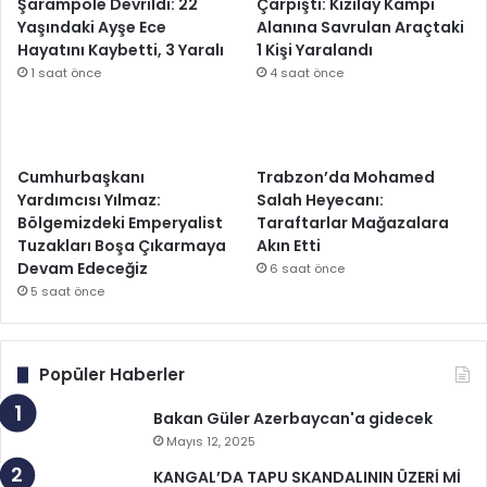
Şarampole Devrildi: 22
Çarpıştı: Kızılay Kampı
Yaşındaki Ayşe Ece
Alanına Savrulan Araçtaki
Hayatını Kaybetti, 3 Yaralı
1 Kişi Yaralandı
1 saat önce
4 saat önce
Cumhurbaşkanı
Trabzon’da Mohamed
Yardımcısı Yılmaz:
Salah Heyecanı:
Bölgemizdeki Emperyalist
Taraftarlar Mağazalara
Tuzakları Boşa Çıkarmaya
Akın Etti
Devam Edeceğiz
6 saat önce
5 saat önce
Popüler Haberler
Bakan Güler Azerbaycan'a gidecek
Mayıs 12, 2025
KANGAL’DA TAPU SKANDALININ ÜZERİ Mİ