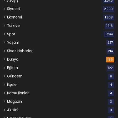
Asayiş
2.646
Siyaset
2.009
Ekonomi
1.808
Türkiye
1.316
Spor
1.294
Yaşam
227
Sivas Haberleri
214
Dünya
186
Eğitim
122
Gündem
9
İlçeler
4
Kamu İlanları
4
Magazin
3
Aktüel
3