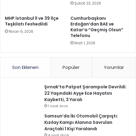
Şubat 23, 2026
MHP İstanbul İl ve 39 İlçe
Cumhurbaşkanı
Teşkilatı Feshedildi
Erdoğan’dan BAE ve
Katar’a “Geçmiş Olsun”
Nisan 6, 2026
Telefonu
Mart 1, 2026
Son Eklenen
Popüler
Yorumlar
Şırnak’ta Patpat Şarampole Devrildi:
22 Yaşındaki Ayşe Ece Hayatını
Kaybetti, 3 Yaralı
1 saat önce
Samsun’da İki Otomobil Çarpıştı:
Kızılay Kampı Alanına Savrulan
Araçtaki 1 Kişi Yaralandı
4 saat önce