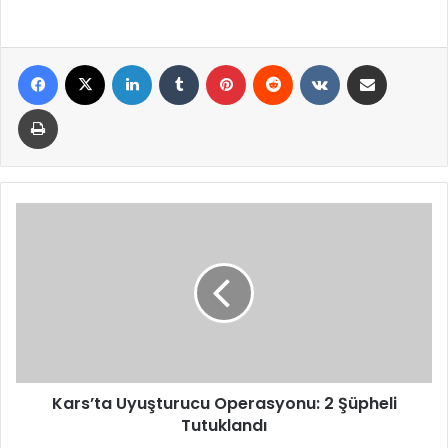
Facebook
X
LinkedIn
Tumblr
Pinterest
Reddit
VKontakte
E-Posta ile paylaş
Yazdır
Kars’ta
Uyuşturucu
Operasyonu:
2
Şüpheli
Tutuklandı
Kars’ta Uyuşturucu Operasyonu: 2 Şüpheli
Tutuklandı