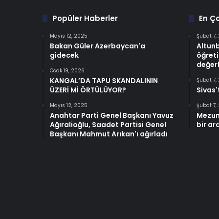
Popüler Haberler
En Ç
Mayıs 12, 2025
Şubat 7,
Bakan Güler Azerbaycan'a
Altun
gidecek
öğreti
değerl
Ocak 19, 2026
KANGAL’DA TAPU SKANDALININ
Şubat 7,
ÜZERİ Mİ ÖRTÜLÜYOR?
Sivas'
Mayıs 12, 2025
Şubat 7,
Anahtar Parti Genel Başkanı Yavuz
Mezun
Ağıralioğlu, Saadet Partisi Genel
bir ar
Başkanı Mahmut Arıkan'ı ağırladı