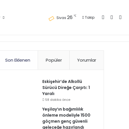
Kayıt Ol
Kenar 
Ara
℃
26
r
Takip
Sivas
Son Eklenen
Popüler
Yorumlar
Eskişehir’de Alkollü
Sürücü Direğe Çarptı: 1
Yaralı
58 dakika önce
Yeşilay’ın bağımlılık
önleme modeliyle 1500
göçmen genç güvenli
geleceğe hazırlandı