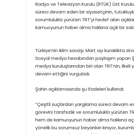
Radyo ve Televizyon Kurulu (RTÜK) Üst Kurulu
süreci devam eden bir siyasetçinin, tutukluyke
sorumlulukla yürüten TRT’yi hedef alan açık
kamuoyunun haber alma hakkına açık bir saldır
Türkiye’nin iklim savaşı: Mart ayı kuraklıkta zir
Sosyal medya hesabından paylaşım yapan Şahin
medya kuruluşlarından biri olan TRT’nin, ilkeli y
devam ettiğini vurguladı.
Şahin açıklamasında şu ifadeleri kullandı:
“Çeşitli suçlardan yargılama süreci devam ede
görevini tarafsızlık ve sorumlulukla yürüten 
hem de kamuoyunun haber alma hakkına açık bi
yönelik bu sorumsuz beyanları kınıyor, kuruml