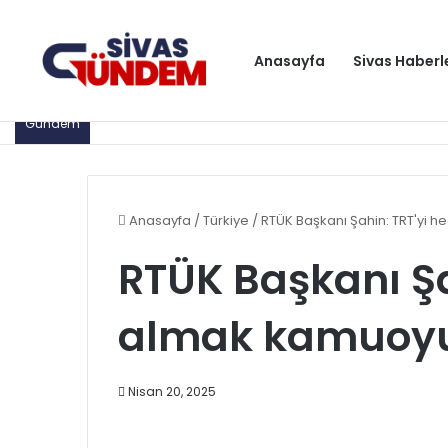
Anasayfa
Sivas Haberl
Gündem
Anasayfa
/
Türkiye
/
RTÜK Başkanı Şahin: TRT'yi h
RTÜK Başkanı Şa
almak kamuoyun
Nisan 20, 2025