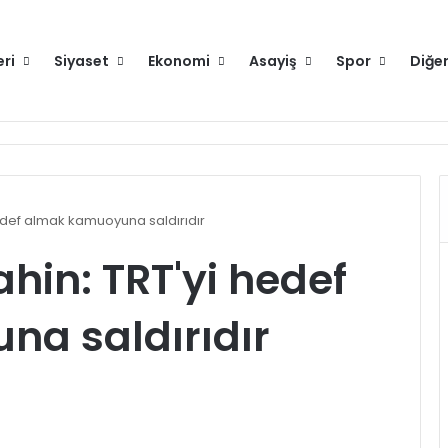
eri
Siyaset
Ekonomi
Asayiş
Spor
Diğe
edef almak kamuoyuna saldırıdır
hin: TRT'yi hedef
a saldırıdır