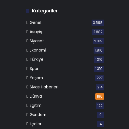
Kategoriler
Genel
3.598
Asayiş
2.682
Siyaset
2.019
Ekonomi
1.816
Türkiye
1.316
Spor
1.310
Yaşam
227
Sivas Haberleri
214
Dünya
186
Eğitim
122
Gündem
9
İlçeler
4