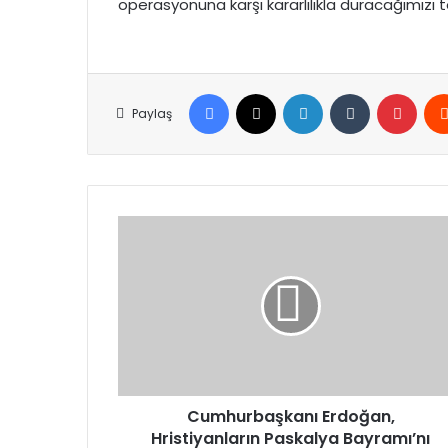
operasyonuna karşı kararlılıkla duracağımızı te
Facebook
X
LinkedIn
Tumblr
Pinte
Paylaş
Cumhurbaşkanı
Erdoğan,
Hristiyanların
Paskalya
Bayramı’nı
kutladı
Cumhurbaşkanı Erdoğan,
Hristiyanların Paskalya Bayramı’nı