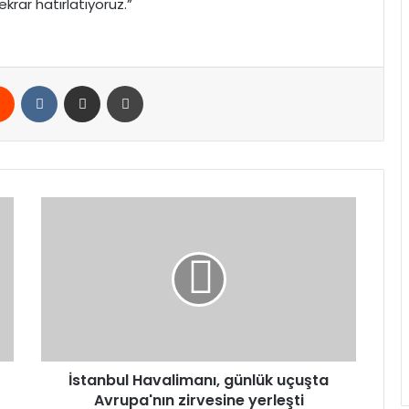
krar hatırlatıyoruz.”
rest
Reddit
VKontakte
E-Posta ile paylaş
Yazdır
İstanbul
Havalimanı,
günlük
uçuşta
Avrupa'nın
zirvesine
yerleşti
İstanbul Havalimanı, günlük uçuşta
Avrupa'nın zirvesine yerleşti