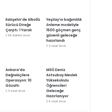
Eskişehir’de Alkollü
Yeşilay’ın bağımlılık
Sürücü Direğe
önleme modeliyle
Çarptı: 1 Yaralı
1500 göçmen genç
güvenli geleceğe
58 dakika önce
hazırlandı
2 saat önce
Ankara’da
MSÜ Deniz
Değnekçilere
Astsubay Meslek
Operasyon: 10
Yüksekokulu
Gözaltı
Öğrencileri
Geleceğe
3 saat önce
Hazırlanıyor
5 saat önce