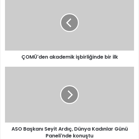
akademik
işbirliğinde
bir
ilk
ÇOMÜ'den akademik işbirliğinde bir ilk
ASO
Başkanı
Seyit
Ardıç,
Dünya
Kadınlar
Günü
Paneli'nde
konuştu
ASO Başkanı Seyit Ardıç, Dünya Kadınlar Günü
Paneli'nde konuştu