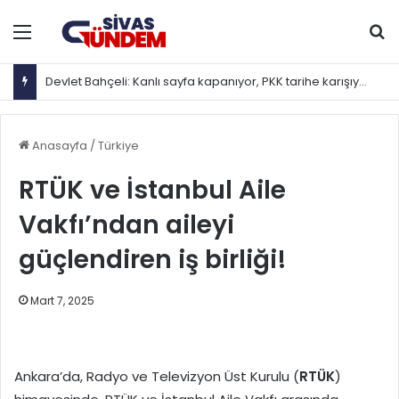
Menü
Ar
Devlet Bahçeli: Kanlı sayfa kapanıyor, PKK tarihe karışıyor
Anasayfa
/
Türkiye
RTÜK ve İstanbul Aile
Vakfı’ndan aileyi
güçlendiren iş birliği!
Mart 7, 2025
Ankara’da, Radyo ve Televizyon Üst Kurulu (
RTÜK
)