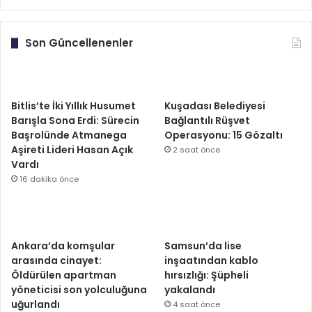
Son Güncellenenler
Bitlis’te İki Yıllık Husumet
Kuşadası Belediyesi
Barışla Sona Erdi: Sürecin
Bağlantılı Rüşvet
Başrolünde Atmanega
Operasyonu: 15 Gözaltı
Aşireti Lideri Hasan Açık
2 saat önce
Vardı
16 dakika önce
Ankara’da komşular
Samsun’da lise
arasında cinayet:
inşaatından kablo
Öldürülen apartman
hırsızlığı: Şüpheli
yöneticisi son yolculuğuna
yakalandı
uğurlandı
4 saat önce