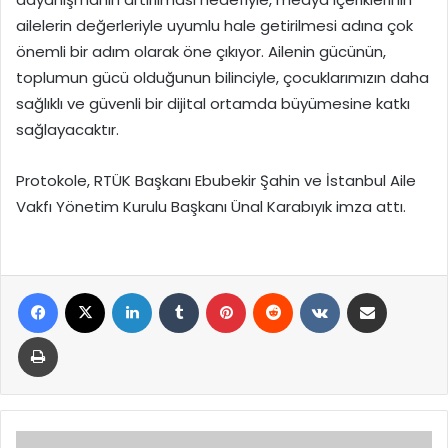
ailelerin değerleriyle uyumlu hale getirilmesi adına çok
önemli bir adım olarak öne çıkıyor. Ailenin gücünün,
toplumun gücü olduğunun bilinciyle, çocuklarımızın daha
sağlıklı ve güvenli bir dijital ortamda büyümesine katkı
sağlayacaktır.
Protokole, RTÜK Başkanı Ebubekir Şahin ve İstanbul Aile
Vakfı Yönetim Kurulu Başkanı Ünal Karabıyık imza attı.
Facebook
X
LinkedIn
Tumblr
Pinterest
Reddit
VKontakte
E-Posta ile paylaş
Yazdır
ÇOMÜ'den