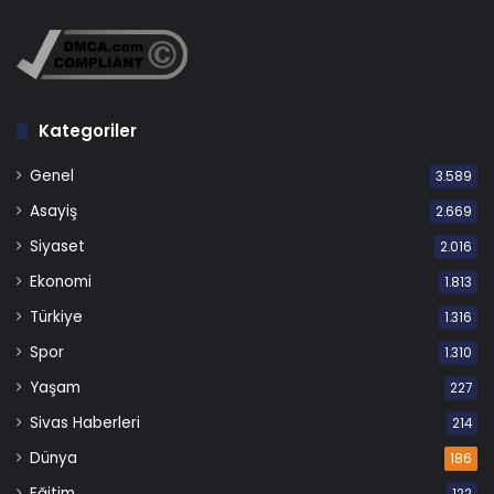
Kategoriler
Genel
3.589
Asayiş
2.669
Siyaset
2.016
Ekonomi
1.813
Türkiye
1.316
Spor
1.310
Yaşam
227
Sivas Haberleri
214
Dünya
186
Eğitim