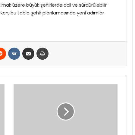
mak üzere büyük şehirlerde acil ve sürdürülebilir
ken, bu tablo şehir planlamasında yeni adımlar
erest
Reddit
VKontakte
E-Posta ile paylaş
Yazdır
AK
Parti’den
2028
hedefine
eğitim
hamlesi:
100
bin