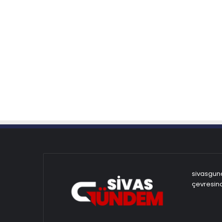
sivasgund
çevresind