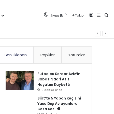
Kayıt Ol
Kenar 
Ara
℃
18
r
Takip
Sivas
Son Eklenen
Popüler
Yorumlar
Futbolcu Serdar Aziz’in
Babası Sadri Aziz
Hayatını Kaybetti
10 dakika önce
Siirt’te 5 Yaban Keçisini
Yasa Dışı Avlayanlara
Ceza Kesildi