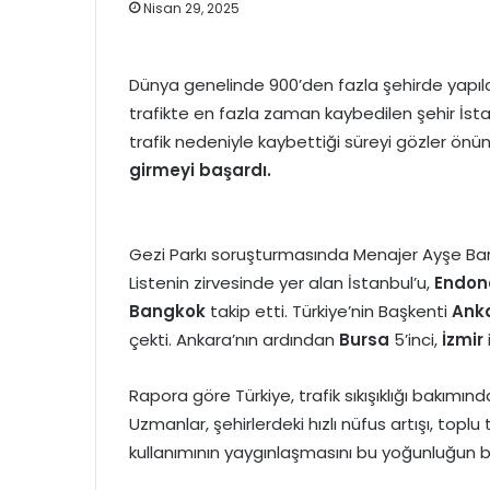
Nisan 29, 2025
Dünya genelinde 900’den fazla şehirde yapılan
trafikte en fazla zaman kaybedilen şehir İsta
trafik nedeniyle kaybettiği süreyi gözler önü
girmeyi başardı.
Gezi Parkı soruşturmasında Menajer Ayşe Barı
Listenin zirvesinde yer alan İstanbul’u,
Endon
Bangkok
takip etti. Türkiye’nin Başkenti
Ank
çekti. Ankara’nın ardından
Bursa
5’inci,
İzmir
Rapora göre Türkiye, trafik sıkışıklığı bakımın
Uzmanlar, şehirlerdeki hızlı nüfus artışı, toplu
kullanımının yaygınlaşmasını bu yoğunluğun b