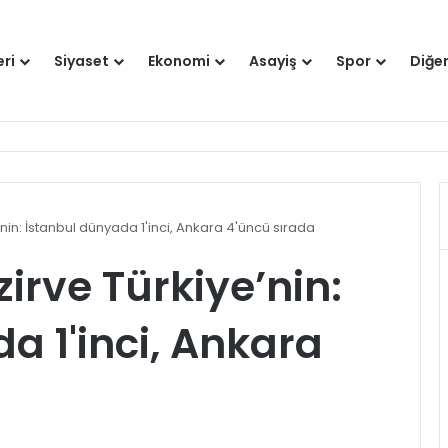
eri
Siyaset
Ekonomi
Asayiş
Spor
Diğe
yor
e’nin: İstanbul dünyada 1'inci, Ankara 4'üncü sırada
zirve Türkiye’nin:
a 1'inci, Ankara