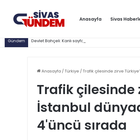
Anasayfa
Sivas Haberl
Devlet Bahçeli: Kanlı sayfa kapanıyor, PKK tarihe karışı
Gündem
Anasayfa
/
Türkiye
/
Trafik çilesinde zirve Türkiy
Trafik çilesinde 
İstanbul dünyad
4'üncü sırada