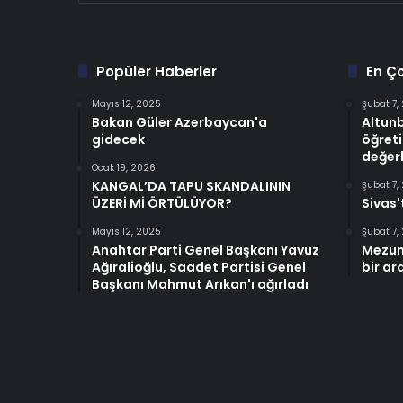
Popüler Haberler
En Ç
Mayıs 12, 2025
Şubat 7,
Bakan Güler Azerbaycan'a
Altun
gidecek
öğreti
değerl
Ocak 19, 2026
KANGAL’DA TAPU SKANDALININ
Şubat 7,
ÜZERİ Mİ ÖRTÜLÜYOR?
Sivas'
Mayıs 12, 2025
Şubat 7,
Anahtar Parti Genel Başkanı Yavuz
Mezun
Ağıralioğlu, Saadet Partisi Genel
bir ar
Başkanı Mahmut Arıkan'ı ağırladı