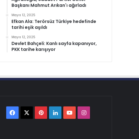
Başkanı Mahmut Arıkan'ı ağırladı
Mayıs 12, 2025
Efkan Ala: Terörsüz Türkiye hedefinde
tarihi eşik aşıldı
Mayıs 12, 2025
Devlet Bahçeli: Kanlı sayfa kapanıyor,
PKK tarihe karışıyor
Facebook
X
Pinterest
LinkedIn
YouTube
Instagram