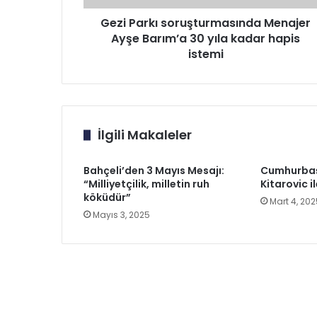
kadar
hapis
Gezi Parkı soruşturmasında Menajer
istemi
Ayşe Barım’a 30 yıla kadar hapis
istemi
İlgili Makaleler
Bahçeli’den 3 Mayıs Mesajı:
Cumhurbaş
“Milliyetçilik, milletin ruh
Kitarovic i
köküdür”
Mart 4, 202
Mayıs 3, 2025