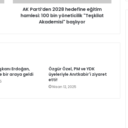
yöneticilik
"Teşkilat
AK Parti’den 2028 hedefine eğitim
Akademisi"
hamlesi: 100 bin yöneticilik "Teşkilat
başlıyor
Akademisi" başlıyor
kanı Erdoğan,
Özgür Özel, PM ve YDK
le bir araya geldi
üyeleriyle Anıtkabir'i ziyaret
etti!
5
Nisan 12, 2025