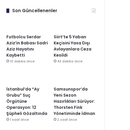
Son Güncellenenler
Futbolcu Serdar
Siirt’te 5 Yaban
Aziz’in Babası Sadri
Keçisini Yasa Dışı
Aziz Hayatını
Avlayanlara Ceza
Kaybetti
Kesildi
10 dakika önce
43 dakika önce
İstanbul’da “Ay
Samsunspor’da
Grubu” Suç
Yeni Sezon
Örgütüne
Hazırlıkları Sürüyor:
Operasyon: 12
Thorsten Fink
Şüpheli Gözaltında
Yönetiminde İdman
1 saat önce
2 saat önce