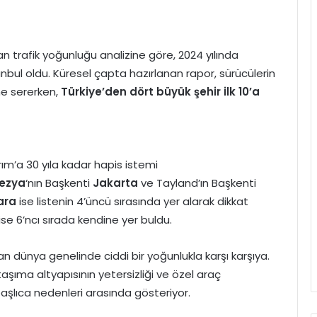
 trafik yoğunluğu analizine göre, 2024 yılında
nbul oldu. Küresel çapta hazırlanan rapor, sürücülerin
ne sererken,
Türkiye’den dört büyük şehir ilk 10’a
m’a 30 yıla kadar hapis istemi
ezya
‘nın Başkenti
Jakarta
ve Tayland’ın Başkenti
ara
ise listenin 4’üncü sırasında yer alarak dikkat
ise 6’ncı sırada kendine yer buldu.
dan dünya genelinde ciddi bir yoğunlukla karşı karşıya.
 taşıma altyapısının yetersizliği ve özel araç
aşlıca nedenleri arasında gösteriyor.