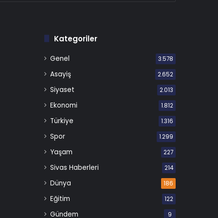
Kategoriler
Genel
3.578
Asayiş
2.652
Siyaset
2.013
Ekonomi
1.812
Türkiye
1.316
Spor
1.299
Yaşam
227
Sivas Haberleri
214
Dünya
186
Eğitim
122
Gündem
9