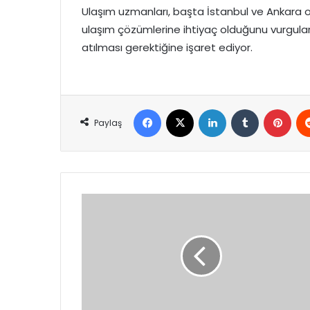
Ulaşım uzmanları, başta İstanbul ve Ankara ol
ulaşım çözümlerine ihtiyaç olduğunu vurgular
atılması gerektiğine işaret ediyor.
Facebook
X
LinkedIn
Tumblr
Pint
Paylaş
Gezi
Parkı
soruşturmasında
Menajer
Ayşe
Barım’a
30
yıla