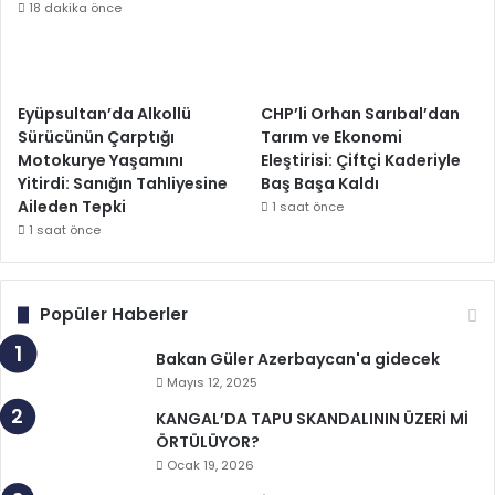
18 dakika önce
Eyüpsultan’da Alkollü
CHP’li Orhan Sarıbal’dan
Sürücünün Çarptığı
Tarım ve Ekonomi
Motokurye Yaşamını
Eleştirisi: Çiftçi Kaderiyle
Yitirdi: Sanığın Tahliyesine
Baş Başa Kaldı
Aileden Tepki
1 saat önce
1 saat önce
Popüler Haberler
Bakan Güler Azerbaycan'a gidecek
Mayıs 12, 2025
KANGAL’DA TAPU SKANDALININ ÜZERİ Mİ
ÖRTÜLÜYOR?
Ocak 19, 2026