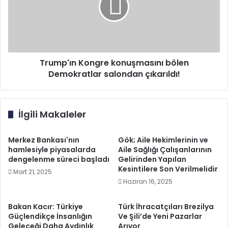
Demokratlar
salondan
çıkarıldı!
Trump'ın Kongre konuşmasını bölen
Demokratlar salondan çıkarıldı!
İlgili Makaleler
Merkez Bankası'nın
Gök; Aile Hekimlerinin ve
hamlesiyle piyasalarda
Aile Sağlığı Çalışanlarının
dengelenme süreci başladı
Gelirinden Yapılan
Kesintilere Son Verilmelidir
Mart 21, 2025
Haziran 16, 2025
Bakan Kacır: Türkiye
Türk İhracatçıları Brezilya
Güçlendikçe İnsanlığın
Ve Şili’de Yeni Pazarlar
Geleceği Daha Aydınlık
Arıyor