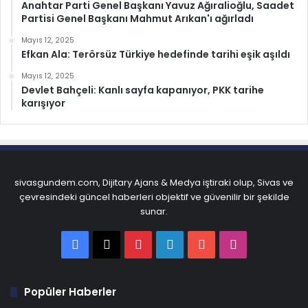
Anahtar Parti Genel Başkanı Yavuz Ağıralioğlu, Saadet
Partisi Genel Başkanı Mahmut Arıkan'ı ağırladı
Mayıs 12, 2025
Efkan Ala: Terörsüz Türkiye hedefinde tarihi eşik aşıldı
Mayıs 12, 2025
Devlet Bahçeli: Kanlı sayfa kapanıyor, PKK tarihe
karışıyor
sivasgundem.com, Dijitary Ajans & Medya iştiraki olup, Sivas ve
çevresindeki güncel haberleri objektif ve güvenilir bir şekilde
sunar.
Facebook
X
Pinterest
LinkedIn
YouTube
Instagram
Popüler Haberler