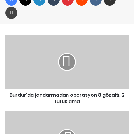
Yazdır
Burdur'da
jandarmadan
operasyon
8
gözaltı,
2
tutuklama
Burdur'da jandarmadan operasyon 8 gözaltı, 2
tutuklama
Trump'ın
Kongre
konuşmasını
bölen