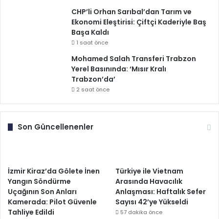
CHP’li Orhan Sarıbal’dan Tarım ve
Ekonomi Eleştirisi: Çiftçi Kaderiyle Baş
Başa Kaldı
1 saat önce
Mohamed Salah Transferi Trabzon
Yerel Basınında: ‘Mısır Kralı
Trabzon’da’
2 saat önce
Son Güncellenenler
İzmir Kiraz’da Gölete İnen
Türkiye ile Vietnam
Yangın Söndürme
Arasında Havacılık
Uçağının Son Anları
Anlaşması: Haftalık Sefer
Kamerada: Pilot Güvenle
Sayısı 42’ye Yükseldi
Tahliye Edildi
57 dakika önce