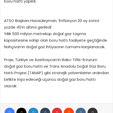
boru hattı yapıldı.
ATSO Başkanı Hacısüleyman: ‘Enflasyon 20 ay sonra
yüzde 40’ın altına geriledi’
Yıllık 500 milyon metreküp doğal gaz taşıma
kapasitesine sahip olan boru hattı faaliyete geçtiğinde
Nahçıvan’ın doğal gaz ihtiyacının tamamı karşılanacak.
Proje, Türkiye ve Azerbaycan’ın Bakü-Tiflis-Erzurum
doğal gaz boru hattı ve Trans Anadolu Doğal Gaz Boru
Hattı Projesi (TANAP) gibi stratejik yatırımlarının ardından
birlikte inşa edeceği üçüncü doğal gaz boru hattı
olacak.
Facebook
X
LinkedIn
Tumblr
Pinterest
Reddit
VKontakte
E-Posta ile paylaş