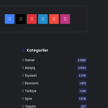
Facebook
X
Pinterest
LinkedIn
YouTube
Instagram
Kategoriler
Genel
3.586
Asayiş
2.663
Siyaset
2.016
Ekonomi
1.813
Türkiye
1.316
Spor
1.308
Yaşam
227