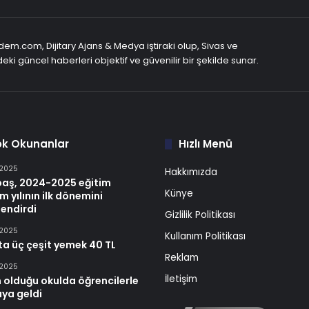
em.com, Dijitary Ajans & Medya iştiraki olup, Sivas ve
eki güncel haberleri objektif ve güvenilir bir şekilde sunar.
ok Okunanlar
Hızlı Menü
 2025
Hakkımızda
baş, 2024-2025 eğitim
Künye
m yılının ilk dönemini
endirdi
Gizlilik Politikası
 2025
Kullanım Politikası
ta üç çeşit yemek 40 TL
Reklam
 2025
İletişim
 olduğu okulda öğrencilerle
aya geldi