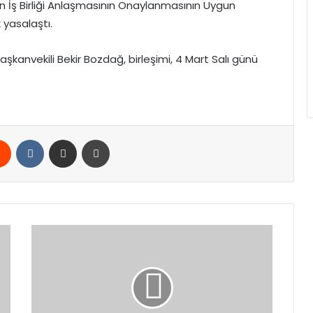
n İş Birliği Anlaşmasının Onaylanmasının Uygun
 yasalaştı.
aşkanvekili Bekir Bozdağ, birleşimi, 4 Mart Salı günü
rest
Reddit
VKontakte
E-Posta ile paylaş
Yazdır
Beykoz
Belediye
Başkanı
Alaattin
Köseler
gözaltına