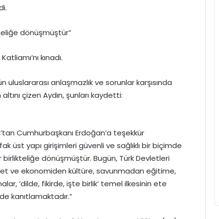
di.
rlikteliğe dönüşmüştür”
Katliamı’nı kınadı.
n uluslararası anlaşmazlık ve sorunlar karşısında
tını çizen Aydın, şunları kaydetti:
uç’tan Cumhurbaşkanı Erdoğan’a teşekkür
ifak üst yapı girişimleri güvenli ve sağlıklı bir biçimde
 birlikteliğe dönüşmüştür. Bugün, Türk Devletleri
caret ve ekonomiden kültüre, savunmadan eğitime,
 ‘dilde, fikirde, işte birlik’ temel ilkesinin ete
de kanıtlamaktadır.”