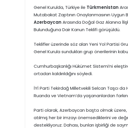
Genel Kurulda, Türkiye ile
Türkmenistan
Aras
Mutabakat Zaptının Onaylanmasının Uygun Bulu
Azerbaycan
Arasında Doğal Gaz Alanına İliş
Bulunduğuna Dair Kanun Teklifi görüşüldü.
Teklifler üzerinde söz alan Yeni Yol Partisi G
Genel Kurula sundukları grup önerilerinin kabul
Cumhurbaşkanlığı Hükümet Sistemi’ni eleştir
ortadan kaldırıldığını söyledi.
İYİ Parti Tekirdağ Milletvekili Selcan Taşcı d
Ruanda ve Vietnam’da yaşananlardan farkının
Parti olarak, Azerbaycan başta olmak üzere,
atılmış her bir imzayı önemsediklerini ve değer
destekliyoruz. Dahası, bunları işbirliği de say