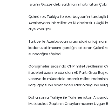
İsrail’in Gazze’deki saldırılarını hatırlatan Çak
Çakırözer, Türkiye ile Azerbaycan’ın kardeşli
Azerbaycan, bir millet ve iki devlettir. Güçlü ka
diye konuştu.
Türkiye ile Azerbaycan arasındaki anlaşmanın
kadar uzatılmasını içerdiğini aktaran Çakıröze
sunacağını söyledi.
Görüşmeler sırasında CHP milletvekillerinin
ifadeleri üzerine söz alan AK Parti Grup Başk
vesayetle mücadele ederek millet iradesinin 
karşı göğsünü siper eden lider olduğunu vurg
Daha sonra Türkiye ile Türkmenistan Arasında
Mutabakat Zaptının Onaylanmasının Uygun Bulu