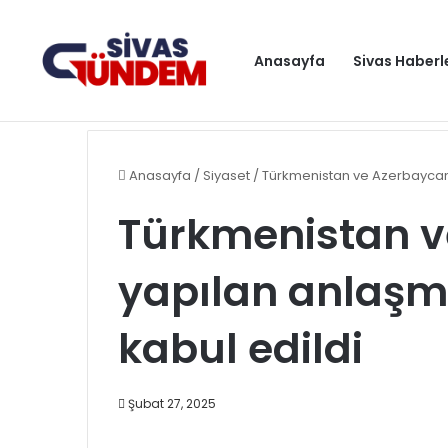
Anasayfa
Sivas Haberl
Devlet Bahçeli: Kanlı sayfa kapanıyor, PKK tarihe karışı
Gündem
Anasayfa
/
Siyaset
/
Türkmenistan ve Azerbaycan'
Türkmenistan v
yapılan anlaşm
kabul edildi
Şubat 27, 2025