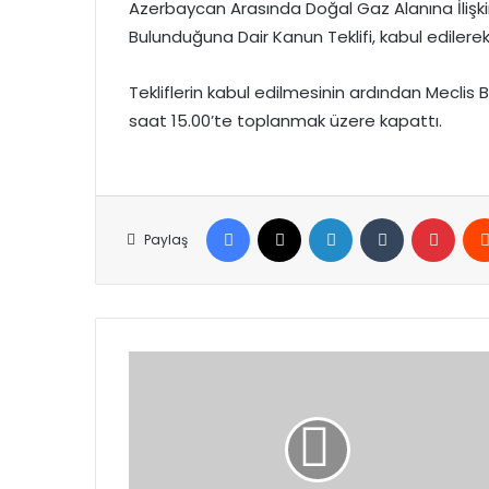
Azerbaycan Arasında Doğal Gaz Alanına İlişki
Bulunduğuna Dair Kanun Teklifi, kabul edilerek
Tekliflerin kabul edilmesinin ardından Meclis B
saat 15.00’te toplanmak üzere kapattı.
Facebook
X
LinkedIn
Tumblr
Pinte
Paylaş
İstanbul'da
Nefes
Kesen
Operasyon