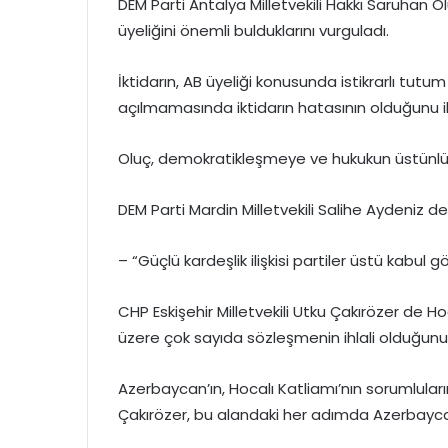
DEM Parti Antalya Milletvekili Hakkı Saruhan Ol
üyeliğini önemli bulduklarını vurguladı.
İktidarın, AB üyeliği konusunda istikrarlı tutu
açılmamasında iktidarın hatasının olduğunu il
Oluç, demokratikleşmeye ve hukukun üstünlü
DEM Parti Mardin Milletvekili Salihe Aydeniz d
– “Güçlü kardeşlik ilişkisi partiler üstü kabul g
CHP Eskişehir Milletvekili Utku Çakırözer de 
üzere çok sayıda sözleşmenin ihlali olduğunu
Azerbaycan’ın, Hocalı Katliamı’nın sorumluların
Çakırözer, bu alandaki her adımda Azerbaycan’