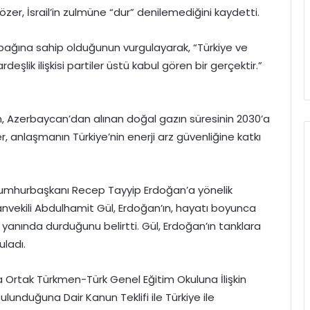
ırözer, İsrail’in zulmüne “dur” denilemediğini kaydetti.
k bağına sahip olduğunun vurgulayarak, “Türkiye ve
rdeşlik ilişkisi partiler üstü kabul gören bir gerçektir.”
, Azerbaycan’dan alınan doğal gazın süresinin 2030’a
r, anlaşmanın Türkiye’nin enerji arz güvenliğine katkı
 Cumhurbaşkanı Recep Tayyip Erdoğan’a yönelik
anvekili Abdulhamit Gül, Erdoğan’ın, hayatı boyunca
yanında durduğunu belirtti. Gül, Erdoğan’ın tanklara
uladı.
 Ortak Türkmen-Türk Genel Eğitim Okuluna İlişkin
nduğuna Dair Kanun Teklifi ile Türkiye ile