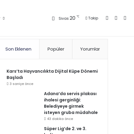
Kayıt Ol
Kenar 
Ara
℃
20
r
Takip
Sivas
Son Eklenen
Popüler
Yorumlar
Kars’ta Hayvancılıkta Dijital Küpe Dönemi
Başladı
3 saniye önce
Adana’da servis plakası
ihalesi gerginliği:
Belediyeye girmek
isteyen gruba müdahale
43 dakika önce
Süper Lig’de 2. ve 3.