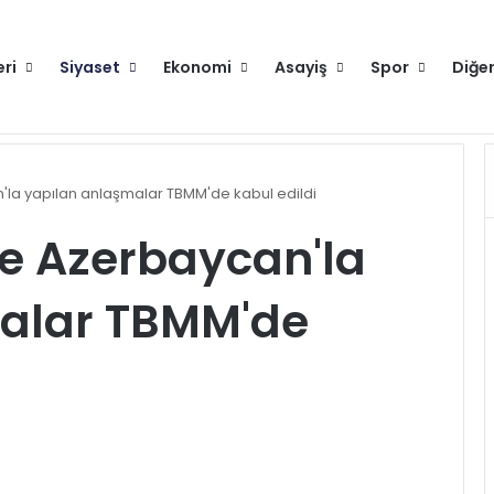
eri
Siyaset
Ekonomi
Asayiş
Spor
Diğe
yor
la yapılan anlaşmalar TBMM'de kabul edildi
e Azerbaycan'la
alar TBMM'de