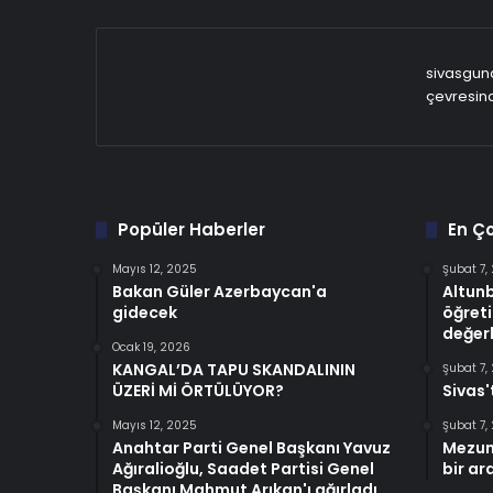
sivasgund
çevresind
Popüler Haberler
En Ç
Mayıs 12, 2025
Şubat 7,
Bakan Güler Azerbaycan'a
Altun
gidecek
öğreti
değerl
Ocak 19, 2026
KANGAL’DA TAPU SKANDALININ
Şubat 7,
ÜZERİ Mİ ÖRTÜLÜYOR?
Sivas'
Mayıs 12, 2025
Şubat 7,
Anahtar Parti Genel Başkanı Yavuz
Mezun
Ağıralioğlu, Saadet Partisi Genel
bir ar
Başkanı Mahmut Arıkan'ı ağırladı