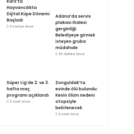
Kars’ta
Hayvancılıkta
Dijital Küpe Dönemi
Adana’da servis
Başladı
plakası ihalesi
4 saniye önce
gerginliği:
Belediyeye girmek
isteyen gruba
müdahale
43 dakika önce
Süper Lig’de 2. ve 3.
Zonguldak’ta
hafta maç
evinde ölü bulundu:
programı açıklandı
Kesin ölüm nedeni
otopsiyle
2 saat önce
belirlenecek
3 saat önce