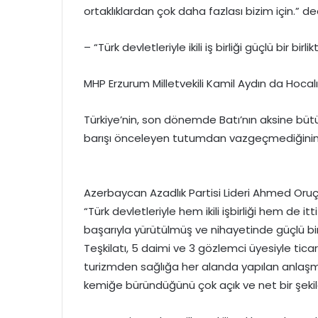
ortaklıklardan çok daha fazlası bizim için.” de
– “Türk devletleriyle ikili iş birliği güçlü bir bi
MHP Erzurum Milletvekili Kamil Aydın da Hocalı 
Türkiye’nin, son dönemde Batı’nın aksine bütü
barışı önceleyen tutumdan vazgeçmediğinin al
Azerbaycan Azadlık Partisi Lideri Ahmed Or
“Türk devletleriyle hem ikili işbirliği hem de itt
başarıyla yürütülmüş ve nihayetinde güçlü bir
Teşkilatı, 5 daimi ve 3 gözlemci üyesiyle ti
turizmden sağlığa her alanda yapılan anlaşmalar,
kemiğe büründüğünü çok açık ve net bir şekil