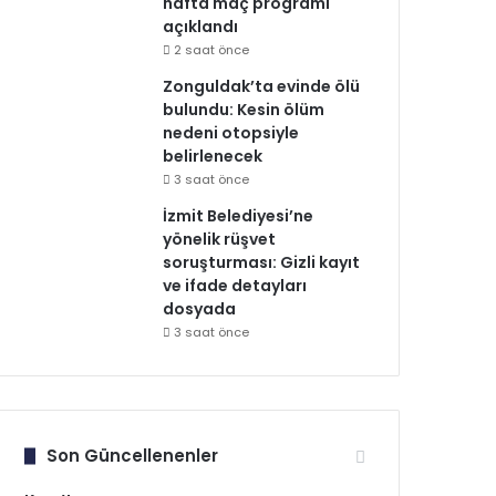
hafta maç programı
açıklandı
2 saat önce
Zonguldak’ta evinde ölü
bulundu: Kesin ölüm
nedeni otopsiyle
belirlenecek
3 saat önce
İzmit Belediyesi’ne
yönelik rüşvet
soruşturması: Gizli kayıt
ve ifade detayları
dosyada
3 saat önce
Son Güncellenenler