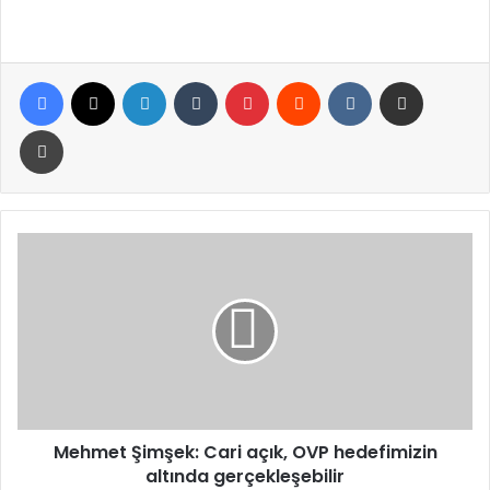
Facebook
X
LinkedIn
Tumblr
Pinterest
Reddit
VKontakte
E-Posta ile paylaş
Yazdır
Mehmet
Şimşek:
Cari
açık,
OVP
hedefimizin
altında
gerçekleşebilir
Mehmet Şimşek: Cari açık, OVP hedefimizin
altında gerçekleşebilir