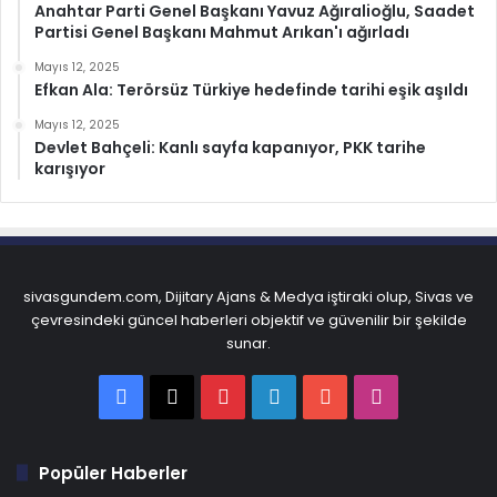
Anahtar Parti Genel Başkanı Yavuz Ağıralioğlu, Saadet
Partisi Genel Başkanı Mahmut Arıkan'ı ağırladı
Mayıs 12, 2025
Efkan Ala: Terörsüz Türkiye hedefinde tarihi eşik aşıldı
Mayıs 12, 2025
Devlet Bahçeli: Kanlı sayfa kapanıyor, PKK tarihe
karışıyor
sivasgundem.com, Dijitary Ajans & Medya iştiraki olup, Sivas ve
çevresindeki güncel haberleri objektif ve güvenilir bir şekilde
sunar.
Facebook
X
Pinterest
LinkedIn
YouTube
Instagram
Popüler Haberler