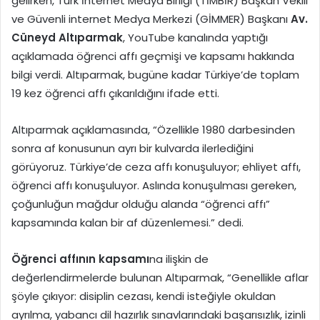
gelirken, Türk İnternet Medya Birliği (TİMBİR) Başkan Vekili
ve Güvenli internet Medya Merkezi (GİMMER) Başkanı
Av.
Cüneyd Altıparmak
, YouTube kanalında yaptığı
açıklamada öğrenci affı geçmişi ve kapsamı hakkında
bilgi verdi. Altıparmak, bugüne kadar Türkiye’de toplam
19 kez öğrenci affı çıkarıldığını ifade etti.
Altıparmak açıklamasında, “Özellikle 1980 darbesinden
sonra af konusunun ayrı bir kulvarda ilerlediğini
görüyoruz. Türkiye’de ceza affı konuşuluyor; ehliyet affı,
öğrenci affı konuşuluyor. Aslında konuşulması gereken,
çoğunluğun mağdur olduğu alanda “öğrenci affı”
kapsamında kalan bir af düzenlemesi.” dedi.
Öğrenci affının kapsamı
na ilişkin de
değerlendirmelerde bulunan Altıparmak, “Genellikle aflar
şöyle çıkıyor: disiplin cezası, kendi isteğiyle okuldan
ayrılma, yabancı dil hazırlık sınavlarındaki başarısızlık, izinli