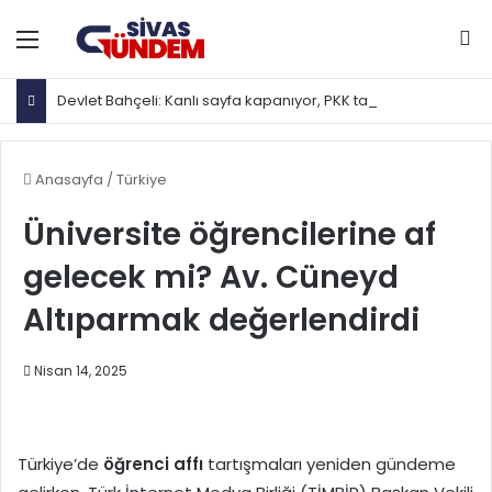
Menü
Ar
Devlet Bahçeli: Kanlı sayfa kapanıyor, PKK tarihe karışıyor
Anasayfa
/
Türkiye
Üniversite öğrencilerine af
gelecek mi? Av. Cüneyd
Altıparmak değerlendirdi
Nisan 14, 2025
Türkiye’de
öğrenci affı
tartışmaları yeniden gündeme