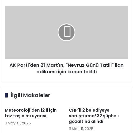
AK
Parti'den
21
Mart'ın,
"Nevruz
Günü
Tatili"
ilan
edilmesi
için
AK Parti'den 21 Mart'ın, "Nevruz Günü Tatili" ilan
kanun
edilmesi için kanun teklifi
teklifi
İlgili Makaleler
Meteoroloji'den 12 il için
CHP'li 2 belediyeye
toz taşınımı uyarısı
soruşturma! 32 şüpheli
gözaltına alındı
Mayıs 1, 2025
Mart 11, 2025