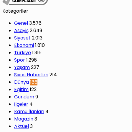
Kategoriler
Genel
3.576
Asayiş
2.649
Siyaset
2.013
Ekonomi
1.810
Türkiye
1.316
Spor
1.296
Yaşam
227
Sivas Haberleri
214
Dünya
186
Eğitim
122
Gündem
9
İlçeler
4
Kamu İlanları
4
Magazin
3
Aktüel
3