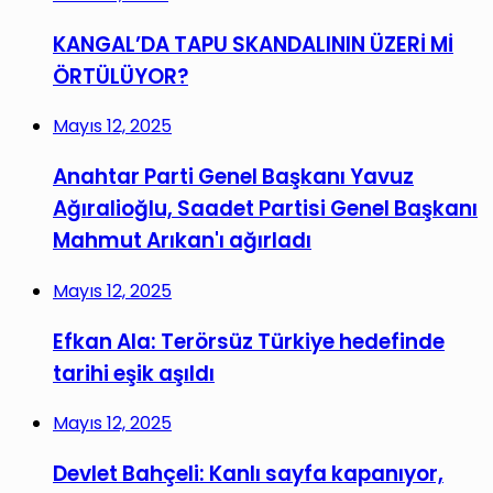
KANGAL’DA TAPU SKANDALININ ÜZERİ Mİ
ÖRTÜLÜYOR?
Mayıs 12, 2025
Anahtar Parti Genel Başkanı Yavuz
Ağıralioğlu, Saadet Partisi Genel Başkanı
Mahmut Arıkan'ı ağırladı
Mayıs 12, 2025
Efkan Ala: Terörsüz Türkiye hedefinde
tarihi eşik aşıldı
Mayıs 12, 2025
Devlet Bahçeli: Kanlı sayfa kapanıyor,