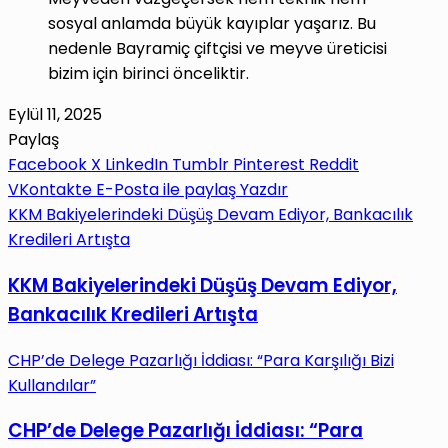
sosyal anlamda büyük kayıplar yaşarız. Bu
nedenle Bayramiç çiftçisi ve meyve üreticisi
bizim için birinci önceliktir.
Eylül 11, 2025
Paylaş
Facebook
X
LinkedIn
Tumblr
Pinterest
Reddit
VKontakte
E-Posta ile paylaş
Yazdır
KKM Bakiyelerindeki Düşüş Devam Ediyor, Bankacılık
Kredileri Artışta
KKM Bakiyelerindeki Düşüş Devam Ediyor,
Bankacılık Kredileri Artışta
CHP’de Delege Pazarlığı İddiası: “Para Karşılığı Bizi
Kullandılar”
CHP’de Delege Pazarlığı İddiası: “Para